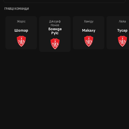
ГРАВЦІ КОМАНДИ
Жоріс
Джозеф
Хаміду
Люка
Нонге
Боенде
Шотар
Макалу
Тусар
Руїс