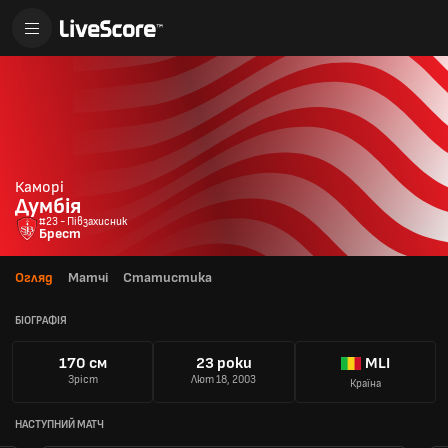
Каморі
Думбія
#23 - Півзахисник
Брест
Огляд
Матчі
Статистика
БІОГРАФІЯ
170 см
23 роки
MLI
Зріст
Лют 18, 2003
Країна
НАСТУПНИЙ МАТЧ