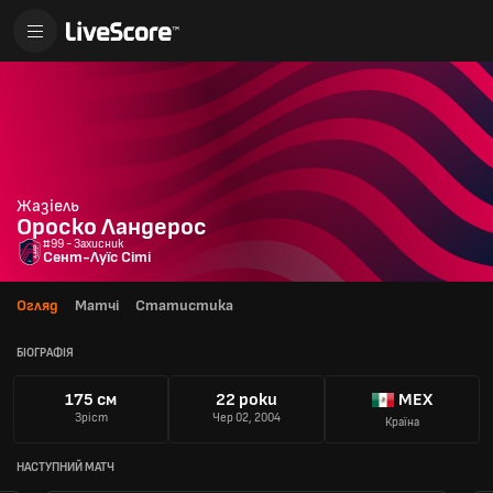
Жазіель
Ороско Ландерос
#99 - Захисник
Сент-Луїс Сіті
Огляд
Матчі
Статистика
БІОГРАФІЯ
175 см
22 роки
MEX
Зріст
Чер 02, 2004
Країна
НАСТУПНИЙ МАТЧ