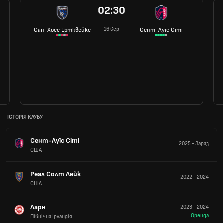
02:30
16 Сер
Сан-Хосе Ертквейкс
Сент-Луїс Сіті
ІСТОРІЯ КЛУБУ
Сент-Луїс Сіті
2025
-
Зараз
США
Реал Солт Лейк
2022
-
2024
США
Ларн
2023
-
2024
Оренда
Північна Ірландія