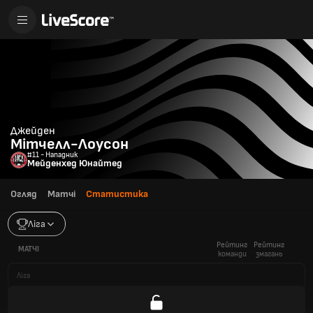
Джейден
Мітчелл-Лоусон
#11 - Нападник
Мейденхед Юнайтед
Огляд
Матчі
Статистика
Ліга
Рейтинг
Рейтинг
МАТЧІ
команди
змагань
Ліга