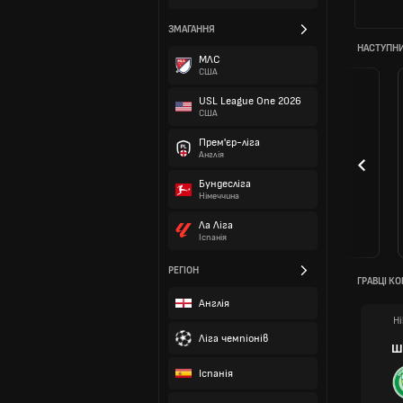
ЗМАГАННЯ
НАСТУПНИ
МЛС
США
USL League One 2026
США
Прем'єр-ліга
Англія
Бундесліга
Німеччина
Ла Ліга
Іспанія
РЕГІОН
ГРАВЦІ К
Англія
Ні
Ліга чемпіонів
Ш
Іспанія