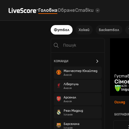
Головна
Обране
Ставки
Футбол
Хокей
Баскетбол
КОМАНДИ
Манчестер Юнайтед
Англія
Густа
Сімо
Ліверпуль
#28 -
Англія
Іпір
Арсенал
Англія
Огляд
Реал Мадрид
БІОГРАФІ
Іспанія
Барселона
Іспанія