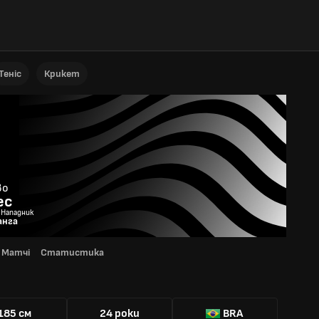
Теніс
Крикет
во
ес
 Нападник
анга
Матчі
Статистика
Я
185 см
24 роки
BRA