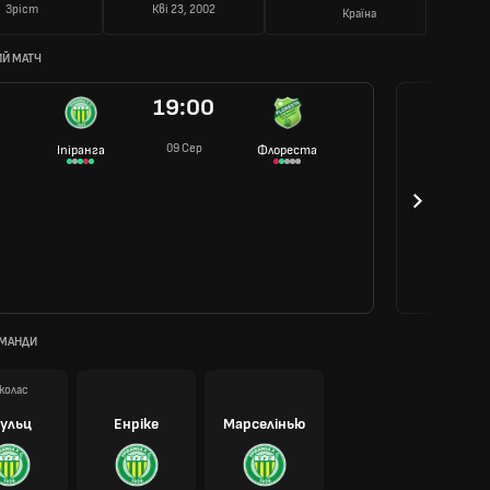
Зріст
Кві 23, 2002
Країна
Й МАТЧ
19:00
09 Сер
Іпіранга
Флореста
ОМАНДИ
колас
ульц
Енріке
Марселінью