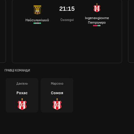
21:15
Індепендієнте
Сьогодні
Найсильніший
Петролеро
ГРАВЦІ КОМАНДИ
Даніель
Марсело
Рохас
Сомоя