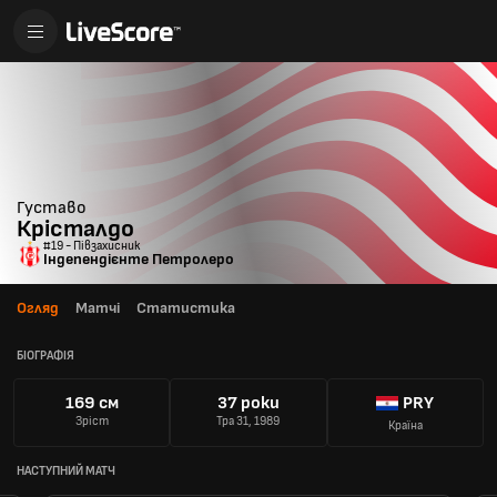
Густаво
Крісталдо
#19 - Півзахисник
Індепендієнте Петролеро
Огляд
Матчі
Статистика
БІОГРАФІЯ
169 см
37 роки
PRY
Зріст
Тра 31, 1989
Країна
НАСТУПНИЙ МАТЧ