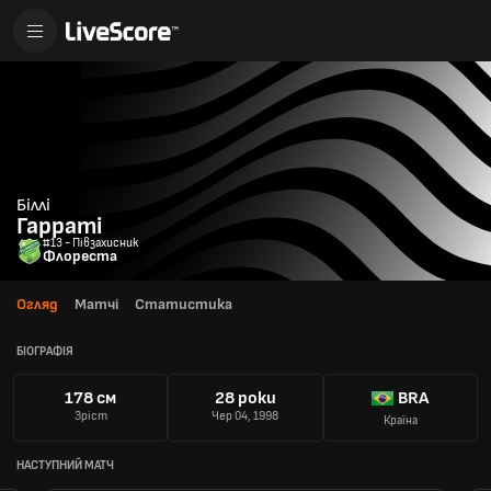
Біллі
Гарраті
#13 - Півзахисник
Флореста
Огляд
Матчі
Статистика
БІОГРАФІЯ
178 см
28 роки
BRA
Зріст
Чер 04, 1998
Країна
НАСТУПНИЙ МАТЧ