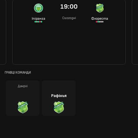
19:00
Сьогодні
Іпіранга
Флореста
ГРАВЦІ КОМАНДИ
Данрлі
Рафінья