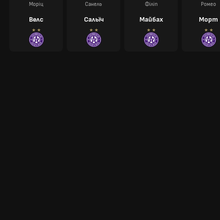
Моріц
Санель
Філіп
Ромео
Велс
Сальїч
Майбах
Морт