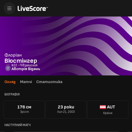
Флоріан
Вюстінгер
#22 - Півзахисник
Австрія Відень
Огляд
Матчі
Статистика
БІОГРАФІЯ
176 см
23 роки
AUT
Зріст
Лип 21, 2003
Країна
НАСТУПНИЙ МАТЧ