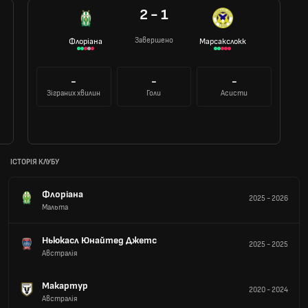
2 - 1
Завершено
Флоріана
Марсакслокк
-
-
-
Зіграних хвилин
Голи
Асисти
ІСТОРІЯ КЛУБУ
Флоріана
2025
-
2026
Мальта
Ньюкасл Юнайтед Джетс
2025
-
2025
Австралія
Макартур
2020
-
2024
Австралія