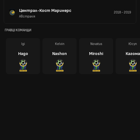
Централ-Кост Маринерс
2018
-
2019
Австралія
ГРАВЦІ КОМАНДИ
Іді
Kelvin
Novatus
Юсуп
Надо
Nashon
Miroshi
Кагома