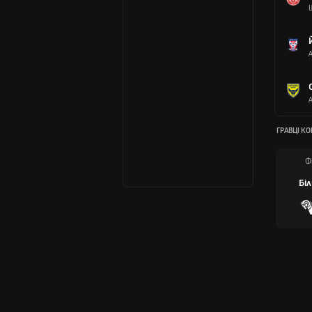
ГРАВЦІ К
Фі
Біл