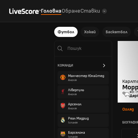
Головна
Обране
Ставки
Футбол
Хокей
Баскетбол
КОМАНДИ
Манчестер Юнайтед
Англія
Карлт
Морр
Ліверпуль
#9 - 
Англія
Дер
Арсенал
Англія
Огляд
Реал Мадрид
БІОГРАФІ
Іспанія
Барселона
Іспанія