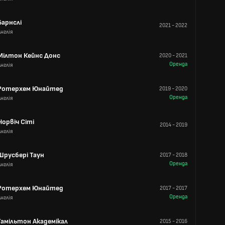
Барнслі
2021
-
2022
Англія
Мілтон Кейнс Донс
2020
-
2021
Оренда
Англія
Ротерхем Юнайтед
2019
-
2020
Оренда
Англія
Норвіч Сіті
2014
-
2019
Англія
Шрусбері Таун
2017
-
2018
Оренда
Англія
Ротерхем Юнайтед
2017
-
2017
Оренда
Англія
Гамільтон Академікал
2015
-
2016