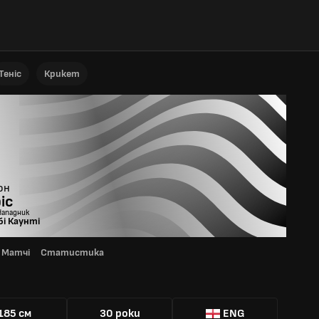
Теніс
Крикет
он
іс
Нападник
бі Каунті
Матчі
Статистика
Я
185 см
30 роки
ENG