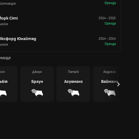
Оренда
Шотландія
Йорк Сіті
2014
-
2015
Оренда
Англія
Оксфорд Юнайтед
2014
-
2014
Оренда
Англія
ОМАНДИ
ліп
Джаун
Патрік
Андреас
Л
ьбія
Браун
Агуеманг
Вайманн
С