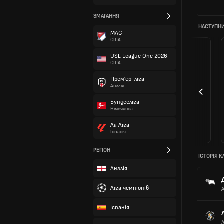
ЗМАГАННЯ
НАСТУПНИ
МЛС
США
USL League One 2026
США
Прем'єр-ліга
Англія
Бундесліга
Німеччина
Ла Ліга
Іспанія
РЕГІОН
ІСТОРІЯ К
Англія
Ліга чемпіонів
Іспанія