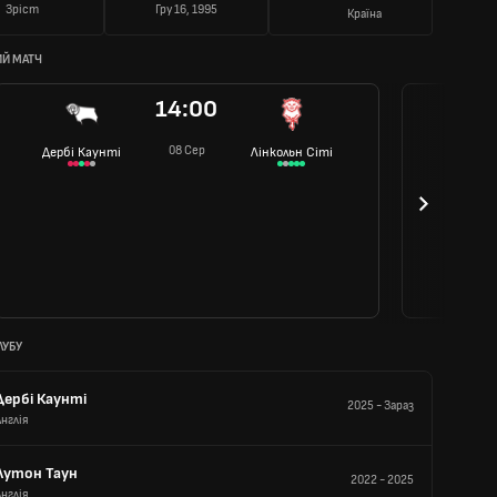
Зріст
Гру 16, 1995
Країна
Й МАТЧ
14:00
08 Сер
Дербі Каунті
Лінкольн Сіті
ЛУБУ
Дербі Каунті
2025
-
Зараз
Англія
Лутон Таун
2022
-
2025
Англія