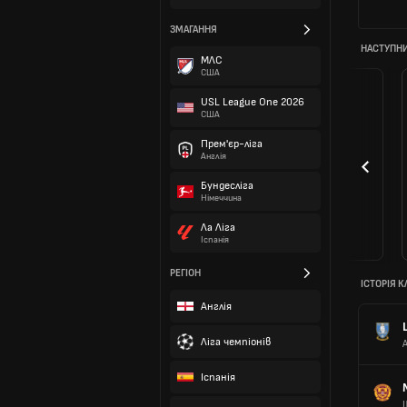
ЗМАГАННЯ
НАСТУПНИ
МЛС
США
USL League One 2026
США
Прем'єр-ліга
Англія
Бундесліга
Німеччина
Ла Ліга
Іспанія
РЕГІОН
ІСТОРІЯ К
Англія
Ліга чемпіонів
Іспанія