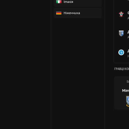
Італія
Німеччина
ГРАВЦІ К
Б
Міт