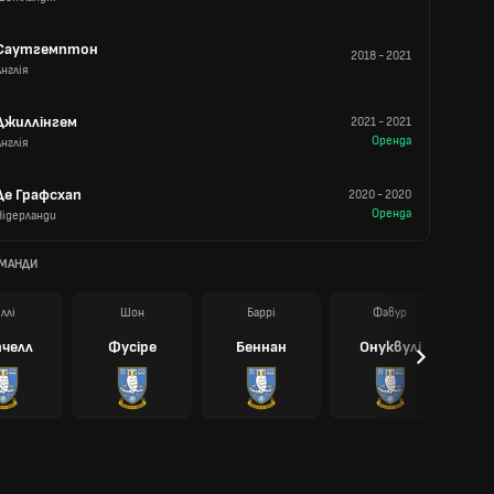
Саутгемптон
2018
-
2021
Англія
Джиллінгем
2021
-
2021
Оренда
Англія
Де Графсхап
2020
-
2020
Оренда
Нідерланди
ОМАНДИ
іллі
Шон
Баррі
Фавур
челл
Фусіре
Беннан
Онуквулі