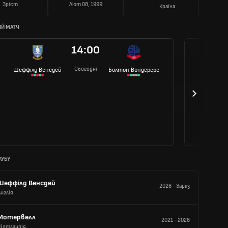
Зріст
Лют 08, 1999
Країна
Й МАТЧ
14:00
Сьогодні
Шеффілд Венсдей
Болтон Вондерерс
ЛУБУ
Шеффілд Венсдей
2026
-
Зараз
Англія
Мотервелл
2021
-
2026
Шотландія