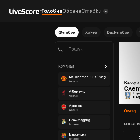
Головна
Обране
Ставки
Футбол
Хокей
Баскетбол
КОМАНДИ
Манчестер Юнайтед
Англія
Каллум
Слет
Ліверпуль
Півз
Англія
Шеф
Арсенал
Англія
Огляд
Реал Мадрид
БІОГРАФІ
Іспанія
Барселона
Іспанія