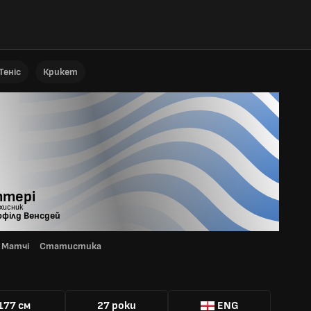
Теніс
Крикет
тері
ахисник
філд Венсдей
Матчі
Статистика
Я
177 см
27 роки
ENG