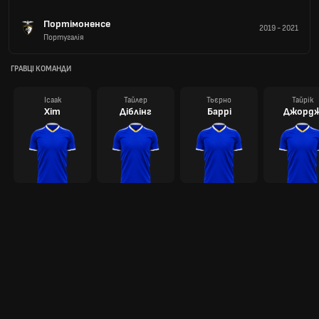
Портімоненсе
2019
-
2021
Португалія
ГРАВЦІ КОМАНДИ
Ісаак
Тайлер
Тьєрно
Тайрік
Хіт
Діблінг
Баррі
Джорд