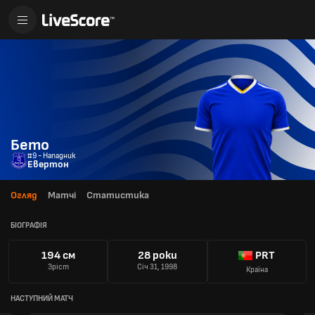
Бето
#9 - Нападник
Евертон
Огляд
Матчі
Статистика
БІОГРАФІЯ
194 см
28 роки
PRT
Зріст
Січ 31, 1998
Країна
НАСТУПНИЙ МАТЧ