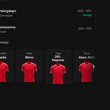
Рейнджерс
2022
-
2022
Оренда
Шотландія
Аталанта
2019
-
2021
Італія
ОМАНДИ
ьямін
Ітан
Чідо
Енцо
Обі-
шко
Вітлі
Кана-Бійік
Мартін