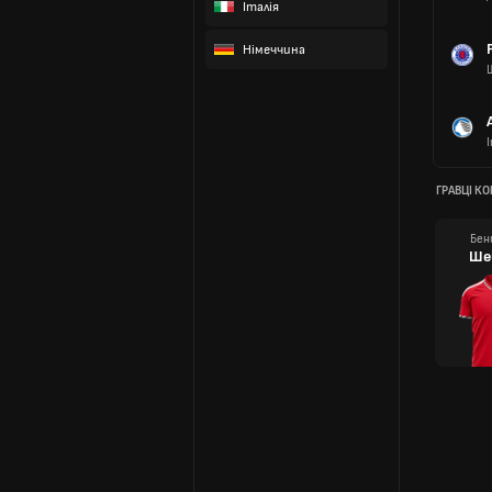
Італія
Німеччина
ГРАВЦІ К
Бен
Ше