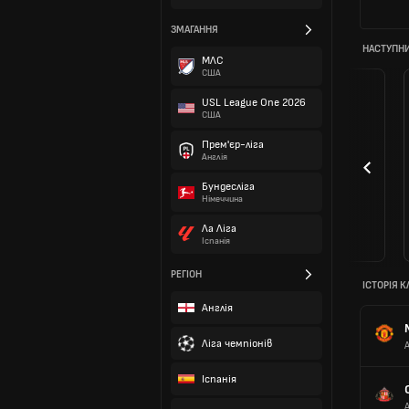
ЗМАГАННЯ
НАСТУПНИ
МЛС
США
USL League One 2026
США
Прем'єр-ліга
Англія
Бундесліга
Німеччина
Ла Ліга
Іспанія
РЕГІОН
ІСТОРІЯ К
Англія
Ліга чемпіонів
Іспанія