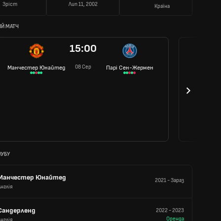
Зріст
Лип 11, 2002
Країна
Й МАТЧ
15:00
08 Сер
Манчестер Юнайтед
Парі Сен-Жермен
ЛУБУ
Манчестер Юнайтед
2021
-
Зараз
Англія
Сандерленд
2022
-
2023
Оренда
Англія