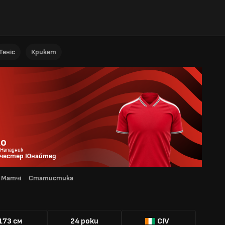
Теніс
Крикет
ло
 Нападник
честер Юнайтед
Матчі
Статистика
Я
173 см
24 роки
CIV