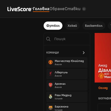
Головна
Обране
Ставки
Футбол
Хокей
Баскетбол
КОМАНДИ
Манчестер Юнайтед
Англія
Амад
Діал
Ліверпуль
#16 -
Англія
Ман
Арсенал
Англія
Огляд
Реал Мадрид
БІОГРАФІ
Іспанія
Барселона
Іспанія