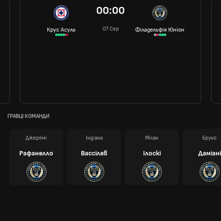
00:00
07 Сер
Крус Асуль
Філадельфія Юніон
ГРАВЦІ КОМАНДИ
Джеремі
Індіана
Мілан
Бруно
Рафанелло
Вассілев
Ілоскі
Даміані