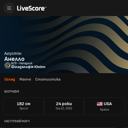
Агустін
Анелло
#28 - Нападник
Філадельфія Юніон
Огляд
Матчі
Статистика
БІОГРАФІЯ
182 см
24 роки
USA
Зріст
Тра 22, 2002
Країна
НАСТУПНИЙ МАТЧ