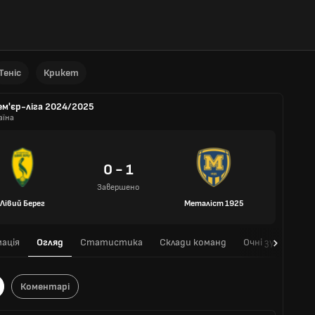
Теніс
Крикет
ем'єр-ліга 2024/2025
аїна
0 - 1
Завершено
Лівий Берег
Металіст 1925
ація
Огляд
Статистика
Склади команд
Очні зустрічі
Коментарі