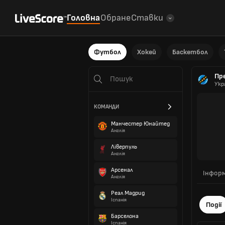
Головна
Обране
Ставки
Футбол
Хокей
Баскетбол
Пр
Укр
КОМАНДИ
Манчестер Юнайтед
Англія
Ліверпуль
Англія
Арсенал
Інформ
Англія
Реал Мадрид
Іспанія
Події
Барселона
Іспанія