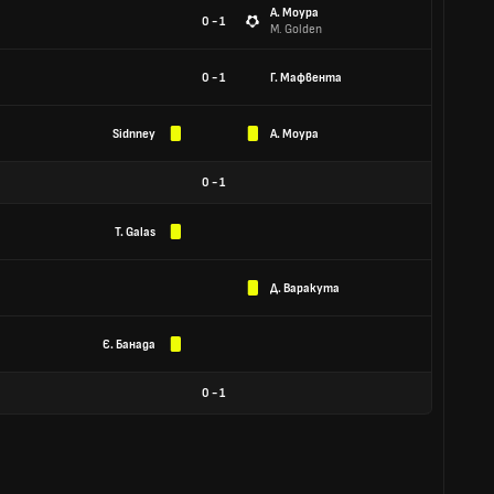
А. Моура
0 - 1
M. Golden
0 - 1
Г. Мафвента
Sidnney
А. Моура
0
-
1
T. Galas
Д. Варакута
Є. Банада
0
-
1