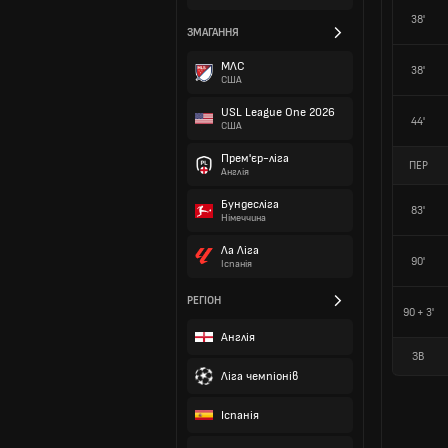
38'
ЗМАГАННЯ
МЛС
38'
США
USL League One 2026
44'
США
Прем'єр-ліга
ПЕР
Англія
Бундесліга
83'
Німеччина
Ла Ліга
90'
Іспанія
РЕГІОН
90 + 3'
Англія
ЗВ
Ліга чемпіонів
Іспанія