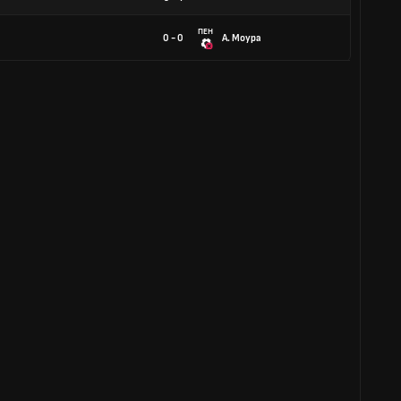
ПЕН
0 - 0
А. Моура