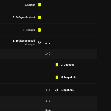
V. Samar
В. Войцеховський
R. Dedukh
В. Войцеховський
1 - 0
M. Kogut
1
-
0
О. Сидоров
М. Імереков
1 - 1
В. Кравець
1
-
1
5
-
4