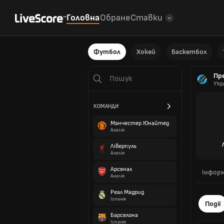
Головна
Обране
Ставки
Футбол
Хокей
Баскетбол
Пр
Укр
КОМАНДИ
Манчестер Юнайтед
Англія
Ліверпуль
Англія
Арсенал
Інформ
Англія
Реал Мадрид
Іспанія
Події
Барселона
Іспанія