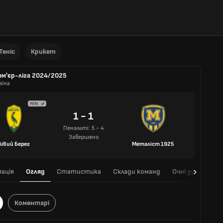
Теніс
Крикет
ем'єр-ліга 2024/2025
аїна
PEN
1 - 1
Пенальті: 5 - 4
Завершено
Лівий Берег
Металіст 1925
ація
Огляд
Статистика
Склади команд
Очні зустрічі
Коментарі