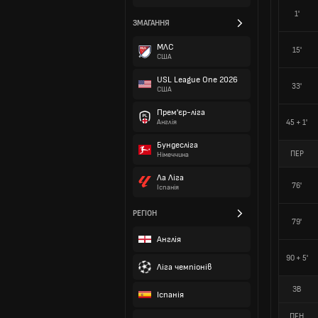
1'
ЗМАГАННЯ
МЛС
15'
США
USL League One 2026
33'
США
Прем'єр-ліга
45 + 1'
Англія
Бундесліга
ПЕР
Німеччина
Ла Ліга
76'
Іспанія
РЕГІОН
79'
Англія
90 + 5'
Ліга чемпіонів
ЗВ
Іспанія
ПЕН