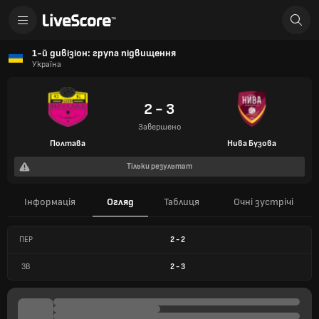
1-й дивізіон: група підвищення
Україна
2 - 3
Завершено
Полтава
Нива Бузова
Тільки результат
Інформація
Огляд
Таблиця
Очні зустрічі
ПЕР
2
-
2
ЗВ
2
-
3