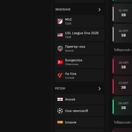
ЗМАГАННЯ
31 ЛИП
ЗВ
МЛС
США
24 ЛИП
USL League One 2026
ЗВ
США
Прем'єр-ліга
Товариські 
Англія
Бундесліга
18 ЛИП
Німеччина
ЗВ
Ла Ліга
Іспанія
12 ЛИП
ЗВ
РЕГІОН
Англія
08 ЛИП
ЗВ
Ліга чемпіонів
Іспанія
Товариські 