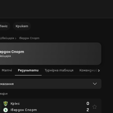
Теніс
Крикет
Швейцарія
Івердон Спорт
вердон Спорт
ейцарія
Матчі
Результати
Турнірна таблиця
Командний склад
 змагання
League
0
Крінс
2
Івердон Спорт