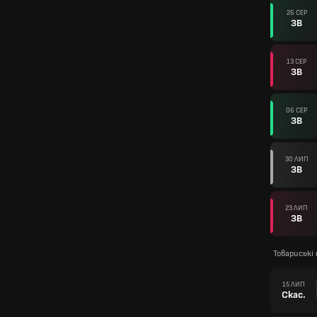
26 СЕР
ЗВ
13 СЕР
ЗВ
06 СЕР
ЗВ
30 ЛИП
ЗВ
23 ЛИП
ЗВ
Товариські
15 ЛИП
Скас.