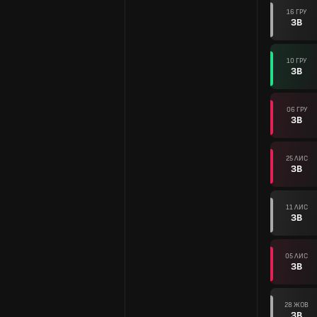
16 ГРУ
ЗВ
10 ГРУ
ЗВ
06 ГРУ
ЗВ
25 ЛИС
ЗВ
11 ЛИС
ЗВ
05 ЛИС
ЗВ
28 ЖОВ
ЗВ