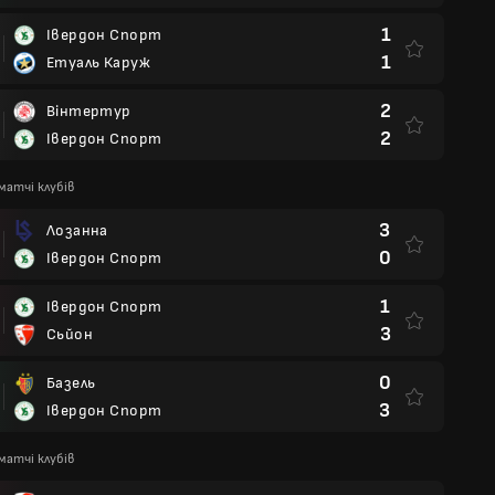
1
Івердон Спорт
1
Етуаль Каруж
2
Вінтертур
2
Івердон Спорт
матчі клубів
3
Лозанна
0
Івердон Спорт
1
Івердон Спорт
3
Сьйон
0
Базель
3
Івердон Спорт
матчі клубів