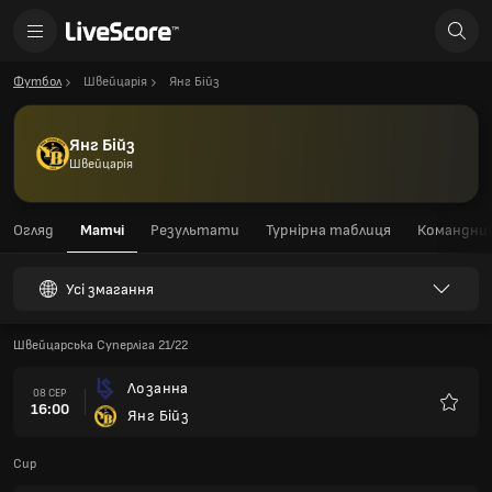
Футбол
Швейцарія
Янг Бійз
Янг Бійз
Швейцарія
Огляд
Матчі
Результати
Турнірна таблиця
Командний
Усі змагання
Швейцарська Суперліга 21/22
Лозанна
08 СЕР
16:00
Янг Бійз
Улюбле
Cup