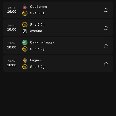
Янг Бійз
06 ЛЮТ
16:00
Грассгоппер
Улюбле