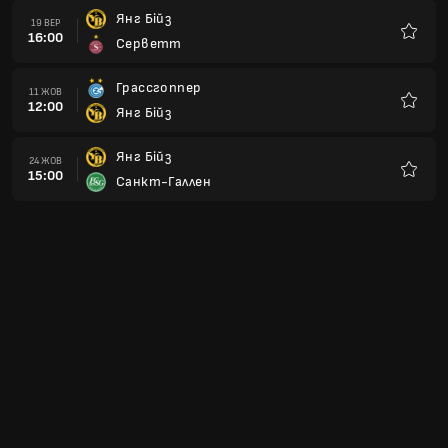
Янг Бійз
19 ВЕР
16:00
Серветт
Улюбле
Грассгоппер
11 ЖОВ
12:00
Янг Бійз
Улюбле
Янг Бійз
24 ЖОВ
15:00
Санкт-Галлен
Улюбле
Янг Бійз
31 ЖОВ
16:00
Цюрих
Улюбле
Люцерн
07 ЛИС
16:00
Янг Бійз
Улюбле
Янг Бійз
21 ЛИС
16:00
Тун
Улюбле
Сьйон
28 ЛИС