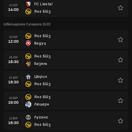
FC Liestal
15 СЕР
14:00
Янг Бійз
Улюбле
Швейцарська Суперліга 21/22
Янг Бійз
23 СЕР
12:00
Вадуц
Улюбле
Янг Бійз
29 СЕР
18:30
Базель
Улюбле
Цюрих
01 ВЕР
18:30
Янг Бійз
Улюбле
Янг Бійз
05 ВЕР
16:00
Люцерн
Улюбле
Лугано
12 ВЕР
18:30
Янг Бійз
Улюбле