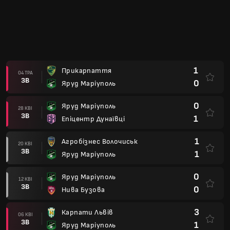
1
Прикарпаття
04 ТРА
ЗВ
0
Яруд Маріуполь
0
Яруд Маріуполь
28 КВІ
ЗВ
1
Епіцентр Дунаївці
1
Агробізнес Волочиськ
20 КВІ
ЗВ
1
Яруд Маріуполь
0
Яруд Маріуполь
12 КВІ
ЗВ
0
Нива Бузова
3
Карпати Львів
06 КВІ
ЗВ
1
Яруд Маріуполь