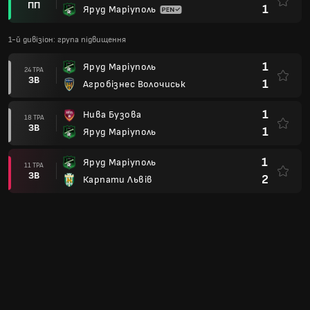
ПП
1
Яруд Маріуполь
1-й дивізіон: група підвищення
1
Яруд Маріуполь
24 ТРА
ЗВ
1
Агробізнес Волочиськ
1
Нива Бузова
18 ТРА
ЗВ
1
Яруд Маріуполь
1
Яруд Маріуполь
11 ТРА
ЗВ
2
Карпати Львів