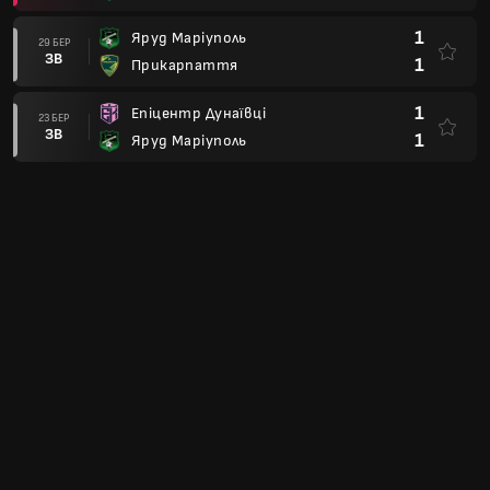
1
Яруд Маріуполь
29 БЕР
ЗВ
1
Прикарпаття
1
Епіцентр Дунаївці
23 БЕР
ЗВ
1
Яруд Маріуполь