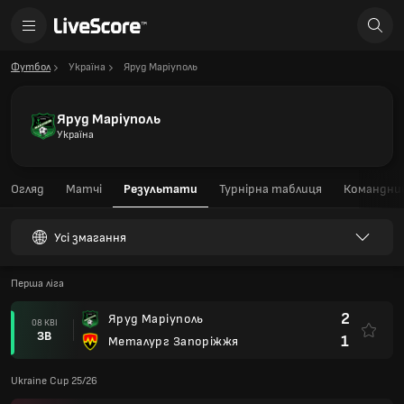
Футбол
Україна
Яруд Маріуполь
Яруд Маріуполь
Україна
Огляд
Матчі
Результати
Турнірна таблиця
Командний
Усі змагання
Перша ліга
2
Яруд Маріуполь
08 КВІ
ЗВ
1
Металург Запоріжжя
Ukraine Cup 25/26