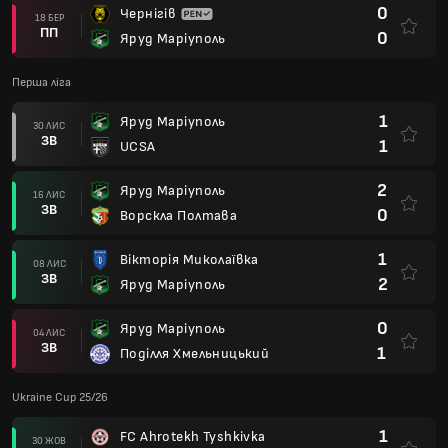
0
Чернігів
18 БЕР
ПП
0
Яруд Маріуполь
Перша ліга
1
Яруд Маріуполь
30 ЛИС
ЗВ
1
UCSA
2
Яруд Маріуполь
16 ЛИС
ЗВ
0
Ворскла Полтава
1
Вікторія Миколаївка
08 ЛИС
ЗВ
2
Яруд Маріуполь
0
Яруд Маріуполь
04 ЛИС
ЗВ
1
Поділля Хмельницький
Ukraine Cup 25/26
1
FC Ahrotekh Tyshkivka
30 ЖОВ