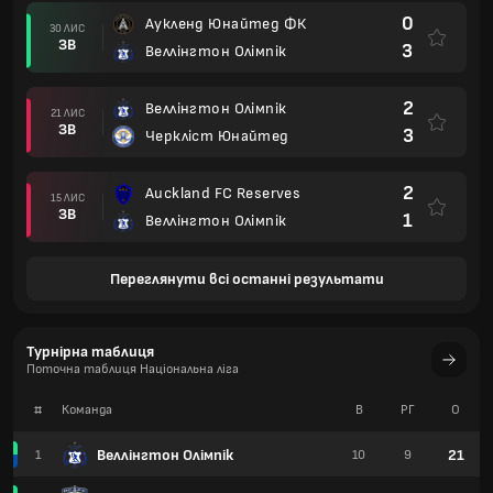
0
Аукленд Юнайтед ФК
30 ЛИС
ЗВ
3
Веллінгтон Олімпік
2
Веллінгтон Олімпік
21 ЛИС
ЗВ
3
Черкліст Юнайтед
2
Auckland FC Reserves
15 ЛИС
ЗВ
1
Веллінгтон Олімпік
Переглянути всі останні результати
Турнірна таблиця
Поточна таблиця Національна ліга
#
Команда
В
РГ
О
Веллінгтон Олімпік
21
1
10
9