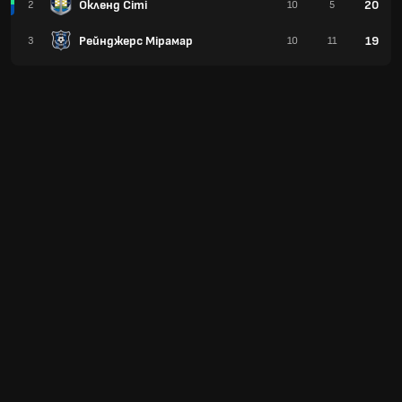
Окленд Сіті
20
2
10
5
Рейнджерс Мірамар
19
3
10
11