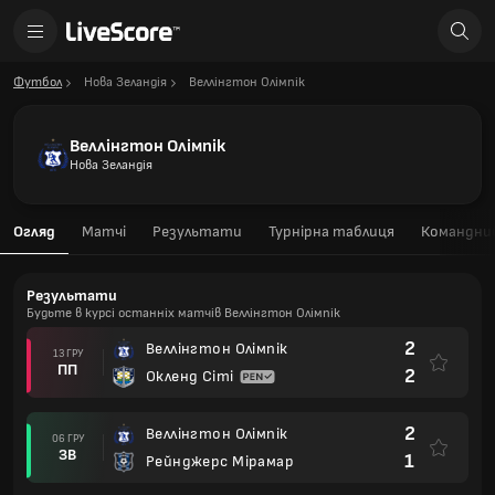
Футбол
Нова Зеландія
Веллінгтон Олімпік
Веллінгтон Олімпік
Нова Зеландія
Огляд
Матчі
Результати
Турнірна таблиця
Командний
Результати
Будьте в курсі останніх матчів Веллінгтон Олімпік
2
Веллінгтон Олімпік
13 ГРУ
ПП
2
Окленд Сіті
2
Веллінгтон Олімпік
06 ГРУ
ЗВ
1
Рейнджерс Мірамар