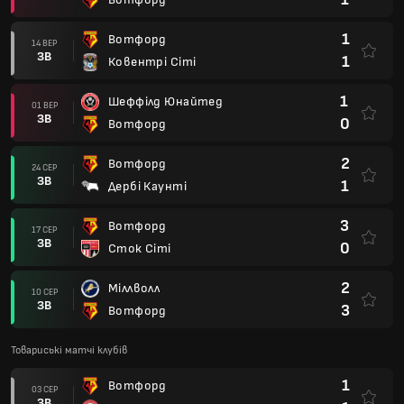
1
Вотфорд
14 ВЕР
ЗВ
1
Ковентрі Сіті
1
Шеффілд Юнайтед
01 ВЕР
ЗВ
0
Вотфорд
2
Вотфорд
24 СЕР
ЗВ
1
Дербі Каунті
3
Вотфорд
17 СЕР
ЗВ
0
Сток Сіті
2
Міллволл
10 СЕР
ЗВ
3
Вотфорд
Товариські матчі клубів
1
Вотфорд
03 СЕР
ЗВ