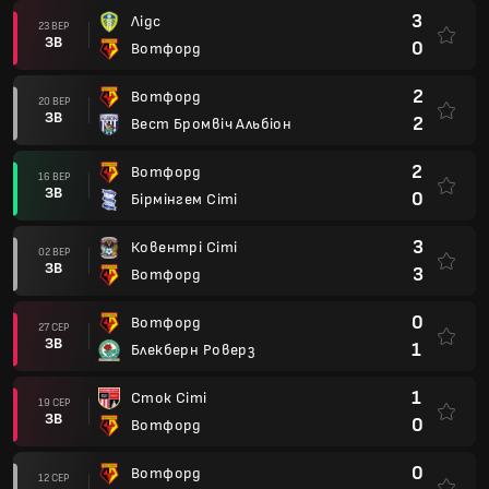
3
Лідс
23 ВЕР
ЗВ
0
Вотфорд
2
Вотфорд
20 ВЕР
ЗВ
2
Вест Бромвіч Альбіон
2
Вотфорд
16 ВЕР
ЗВ
0
Бірмінгем Сіті
3
Ковентрі Сіті
02 ВЕР
ЗВ
3
Вотфорд
0
Вотфорд
27 СЕР
ЗВ
1
Блекберн Роверз
1
Сток Сіті
19 СЕР
ЗВ
0
Вотфорд
0
Вотфорд
12 СЕР