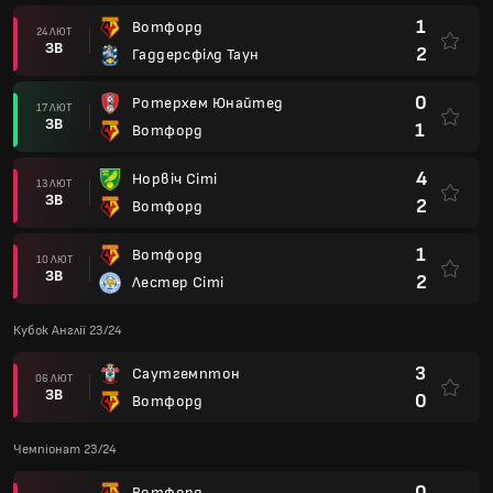
1
Вотфорд
24 ЛЮТ
ЗВ
2
Гаддерсфілд Таун
0
Ротерхем Юнайтед
17 ЛЮТ
ЗВ
1
Вотфорд
4
Норвіч Сіті
13 ЛЮТ
ЗВ
2
Вотфорд
1
Вотфорд
10 ЛЮТ
ЗВ
2
Лестер Сіті
Кубок Англії 23/24
3
Саутгемптон
06 ЛЮТ
ЗВ
0
Вотфорд
Чемпіонат 23/24
0
Вотфорд