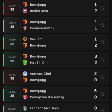
1
Вотфорд
12 ГРУ
ЗВ
2
Іпсвіч Таун
1
Вотфорд
09 ГРУ
ЗВ
1
Саутгемптон
1
Хал Сіті
02 ГРУ
ЗВ
2
Вотфорд
3
Вотфорд
28 ЛИС
ЗВ
2
Норвіч Сіті
2
Лестер Сіті
25 ЛИС
ЗВ
0
Вотфорд
5
Вотфорд
11 ЛИС
ЗВ
0
Ротерхем Юнайтед
0
Гаддерсфілд Таун
04 ЛИС