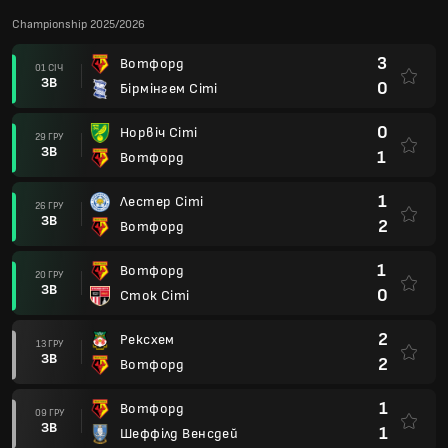
Championship 2025/2026
3
Вотфорд
01 СІЧ
ЗВ
0
Бірмінгем Сіті
0
Норвіч Сіті
29 ГРУ
ЗВ
1
Вотфорд
1
Лестер Сіті
26 ГРУ
ЗВ
2
Вотфорд
1
Вотфорд
20 ГРУ
ЗВ
0
Сток Сіті
2
Рексхем
13 ГРУ
ЗВ
2
Вотфорд
1
Вотфорд
09 ГРУ
ЗВ
1
Шеффілд Венсдей