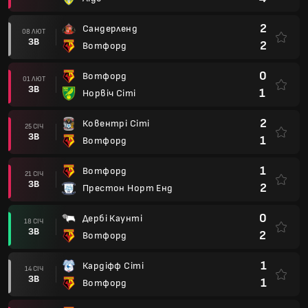
2
Сандерленд
08 ЛЮТ
ЗВ
2
Вотфорд
0
Вотфорд
01 ЛЮТ
ЗВ
1
Норвіч Сіті
2
Ковентрі Сіті
25 СІЧ
ЗВ
1
Вотфорд
1
Вотфорд
21 СІЧ
ЗВ
2
Престон Норт Енд
0
Дербі Каунті
18 СІЧ
ЗВ
2
Вотфорд
1
Кардіфф Сіті
14 СІЧ
ЗВ
1
Вотфорд