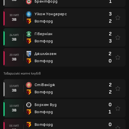
1
Брентфорд
3
Уіком Уондерерс
30 ЛИП
ЗВ
2
Вотфорд
2
Гіберніан
24 ЛИП
ЗВ
3
Вотфорд
2
Джиллінгем
20 ЛИП
ЗВ
0
Вотфорд
Товариські матчі клубів
2
Стівенідж
13 ЛИП
ЗВ
2
Вотфорд
0
Борхем Вуд
10 ЛИП
ЗВ
1
Вотфорд
0
Вотфорд
06 ЛИП