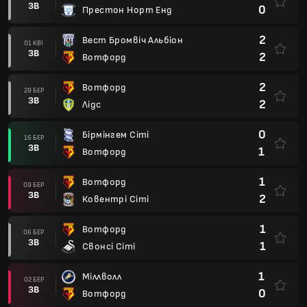
ЗВ
0
Престон Норт Енд
2
Вест Бромвіч Альбіон
01 КВІ
ЗВ
2
Вотфорд
2
Вотфорд
29 БЕР
ЗВ
2
Лідс
0
Бірмінгем Сіті
16 БЕР
ЗВ
1
Вотфорд
1
Вотфорд
09 БЕР
ЗВ
2
Ковентрі Сіті
1
Вотфорд
06 БЕР
ЗВ
1
Свонсі Сіті
1
Міллволл
02 БЕР
ЗВ
0
Вотфорд