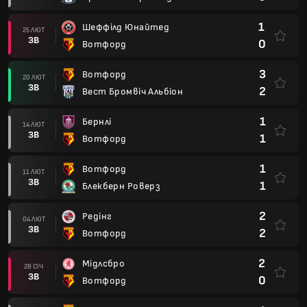
1
Шеффілд Юнайтед
25 ЛЮТ
ЗВ
0
Вотфорд
3
Вотфорд
20 ЛЮТ
ЗВ
2
Вест Бромвіч Альбіон
1
Бернлі
14 ЛЮТ
ЗВ
1
Вотфорд
1
Вотфорд
11 ЛЮТ
ЗВ
1
Блекберн Роверз
2
Редінг
04 ЛЮТ
ЗВ
2
Вотфорд
2
Мідлсбро
28 СІЧ
ЗВ
0
Вотфорд