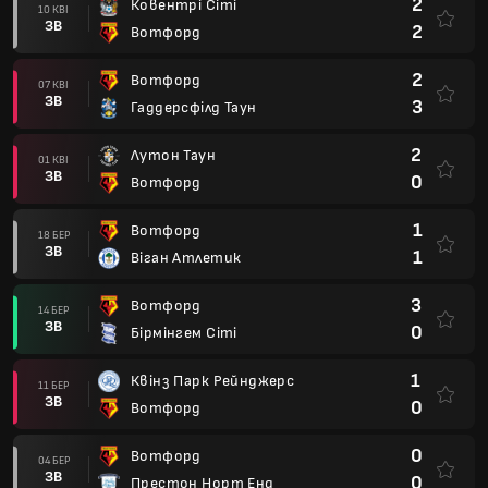
2
Ковентрі Сіті
10 КВІ
ЗВ
2
Вотфорд
2
Вотфорд
07 КВІ
ЗВ
3
Гаддерсфілд Таун
2
Лутон Таун
01 КВІ
ЗВ
0
Вотфорд
1
Вотфорд
18 БЕР
ЗВ
1
Віган Атлетик
3
Вотфорд
14 БЕР
ЗВ
0
Бірмінгем Сіті
1
Квінз Парк Рейнджерс
11 БЕР
ЗВ
0
Вотфорд
0
Вотфорд
04 БЕР
ЗВ
0
Престон Норт Енд