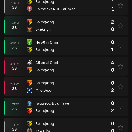
1
Вотфорд
21 СІЧ
ЗВ
1
Ротерхем Юнайтед
2
Вотфорд
14 СІЧ
ЗВ
0
Блекпул
0
Норвіч Сіті
02 СІЧ
ЗВ
1
Вотфорд
4
Свонсі Сіті
30 ГРУ
ЗВ
0
Вотфорд
0
Вотфорд
26 ГРУ
ЗВ
2
Міллволл
0
Гаддерсфілд Таун
17 ГРУ
ЗВ
2
Вотфорд
0
Вотфорд
11 ГРУ
ЗВ
0
Хал Сіті