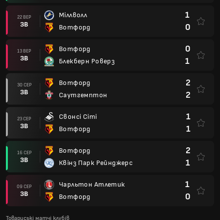
1
Міллволл
22 ВЕР
ЗВ
0
Вотфорд
0
Вотфорд
13 ВЕР
ЗВ
1
Блекберн Роверз
2
Вотфорд
30 СЕР
ЗВ
2
Саутгемптон
1
Свонсі Сіті
23 СЕР
ЗВ
1
Вотфорд
2
Вотфорд
16 СЕР
ЗВ
1
Квінз Парк Рейнджерс
1
Чарльтон Атлетик
09 СЕР
ЗВ
0
Вотфорд
Товариські матчі клубів