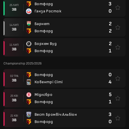
3
Вотфорд
25 ЛИП
ЗВ
0
Ганза Росток
2
Барнет
14 ЛИП
ЗВ
2
Вотфорд
2
Борхем Вуд
11 ЛИП
ЗВ
1
Вотфорд
Championship 2025/2026
0
Вотфорд
02 ТРА
ЗВ
4
Ковентрі Сіті
5
Мідлсбро
25 КВІ
ЗВ
1
Вотфорд
3
Вест Бромвіч Альбіон
21 КВІ
ЗВ
0
Вотфорд