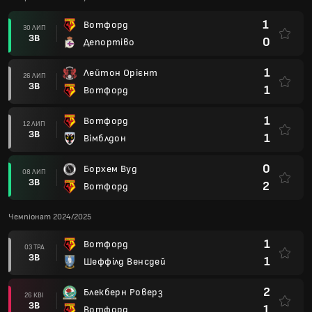
1
Вотфорд
30 ЛИП
ЗВ
0
Депортіво
1
Лейтон Орієнт
26 ЛИП
ЗВ
1
Вотфорд
1
Вотфорд
12 ЛИП
ЗВ
1
Вімблдон
0
Борхем Вуд
08 ЛИП
ЗВ
2
Вотфорд
Чемпіонат 2024/2025
1
Вотфорд
03 ТРА
ЗВ
1
Шеффілд Венсдей
2
Блекберн Роверз
26 КВІ
ЗВ
1
Вотфорд