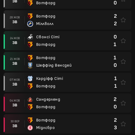
ЗВ
0
Вотфорд
2
Вотфорд
28 ЖОВ
ЗВ
2
Міллволл
0
Свонсі Сіті
24 ЖОВ
ЗВ
1
Вотфорд
1
Вотфорд
21 ЖОВ
ЗВ
0
Шеффілд Венсдей
1
Кардіфф Сіті
07 ЖОВ
ЗВ
1
Вотфорд
2
Сандерленд
04 ЖОВ
ЗВ
0
Вотфорд
2
Вотфорд
30 ВЕР
ЗВ
3
Мідлсбро