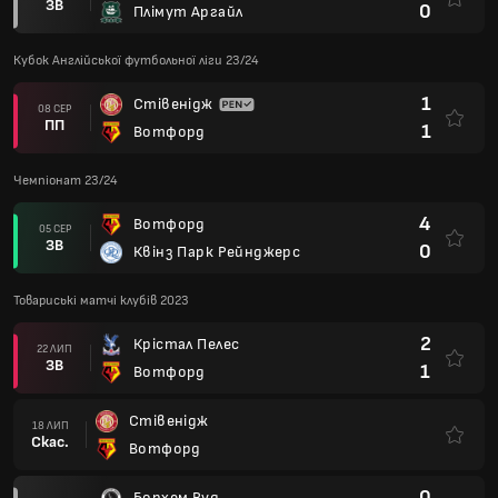
ЗВ
0
Плімут Аргайл
Кубок Англійської футбольної ліги 23/24
1
Стівенідж
08 СЕР
ПП
1
Вотфорд
Чемпіонат 23/24
4
Вотфорд
05 СЕР
ЗВ
0
Квінз Парк Рейнджерс
Товариські матчі клубів 2023
2
Крістал Пелес
22 ЛИП
ЗВ
1
Вотфорд
Стівенідж
18 ЛИП
Скас.
Вотфорд
0
Борхем Вуд