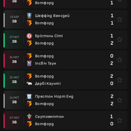
ЗВ
1
Вотфорд
1
Шеффілд Венсдей
10 БЕР
ЗВ
1
Вотфорд
1
Брістоль Сіті
27 ЛЮТ
ЗВ
2
Вотфорд
0
Вотфорд
24 ЛЮТ
ЗВ
2
Іпсвіч Таун
2
Вотфорд
21 ЛЮТ
ЗВ
0
Дербі Каунті
2
Престон Норт Енд
14 ЛЮТ
ЗВ
2
Вотфорд
1
Саутгемптон
07 ЛЮТ
ЗВ
0
Вотфорд