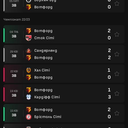
05 ЛИП
ЗВ
0
Вотфорд
Чемпіонат 22/23
2
Вотфорд
08 ТРА
ЗВ
0
Сток Сіті
2
Сандерленд
29 КВІ
ЗВ
2
Вотфорд
1
Хал Сіті
22 КВІ
ЗВ
0
Вотфорд
1
Вотфорд
19 КВІ
ЗВ
3
Кардіфф Сіті
2
Вотфорд
15 КВІ
ЗВ
0
Брістоль Сіті