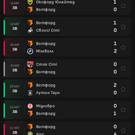
1
Оксфорд Юнайтед
15 БЕР
ЗВ
0
Вотфорд
1
Вотфорд
12 БЕР
ЗВ
0
Свонсі Сіті
1
Вотфорд
08 БЕР
ЗВ
2
Міллволл
0
Сток Сіті
01 БЕР
ЗВ
0
Вотфорд
2
Вотфорд
23 ЛЮТ
ЗВ
0
Лутон Таун
0
Мідлсбро
15 ЛЮТ
ЗВ
1
Вотфорд
0
Вотфорд
11 ЛЮТ
ЗВ
4
Лідс