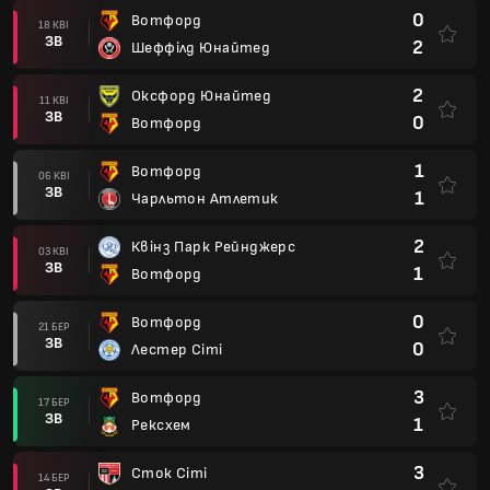
0
Вотфорд
18 КВІ
ЗВ
2
Шеффілд Юнайтед
2
Оксфорд Юнайтед
11 КВІ
ЗВ
0
Вотфорд
1
Вотфорд
06 КВІ
ЗВ
1
Чарльтон Атлетик
2
Квінз Парк Рейнджерс
03 КВІ
ЗВ
1
Вотфорд
0
Вотфорд
21 БЕР
ЗВ
0
Лестер Сіті
3
Вотфорд
17 БЕР
ЗВ
1
Рексхем
3
Сток Сіті
14 БЕР