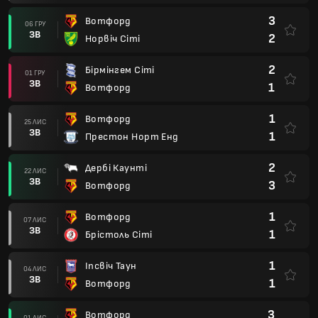
3
Вотфорд
06 ГРУ
ЗВ
2
Норвіч Сіті
2
Бірмінгем Сіті
01 ГРУ
ЗВ
1
Вотфорд
1
Вотфорд
25 ЛИС
ЗВ
1
Престон Норт Енд
2
Дербі Каунті
22 ЛИС
ЗВ
3
Вотфорд
1
Вотфорд
07 ЛИС
ЗВ
1
Брістоль Сіті
1
Іпсвіч Таун
04 ЛИС
ЗВ
1
Вотфорд
3
Вотфорд
01 ЛИС