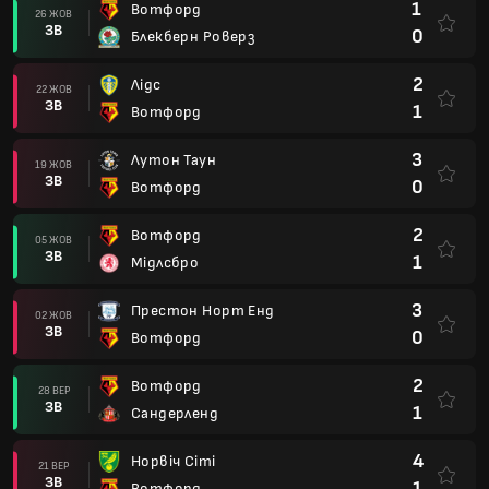
1
Вотфорд
26 ЖОВ
ЗВ
0
Блекберн Роверз
2
Лідс
22 ЖОВ
ЗВ
1
Вотфорд
3
Лутон Таун
19 ЖОВ
ЗВ
0
Вотфорд
2
Вотфорд
05 ЖОВ
ЗВ
1
Мідлсбро
3
Престон Норт Енд
02 ЖОВ
ЗВ
0
Вотфорд
2
Вотфорд
28 ВЕР
ЗВ
1
Сандерленд
4
Норвіч Сіті
21 ВЕР
ЗВ
1
Вотфорд