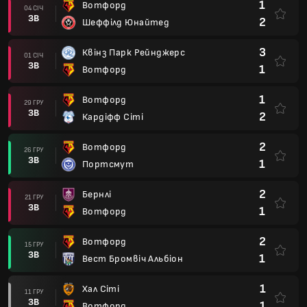
1
Вотфорд
04 СІЧ
ЗВ
2
Шеффілд Юнайтед
3
Квінз Парк Рейнджерс
01 СІЧ
ЗВ
1
Вотфорд
1
Вотфорд
29 ГРУ
ЗВ
2
Кардіфф Сіті
2
Вотфорд
26 ГРУ
ЗВ
1
Портсмут
2
Бернлі
21 ГРУ
ЗВ
1
Вотфорд
2
Вотфорд
15 ГРУ
ЗВ
1
Вест Бромвіч Альбіон
1
Хал Сіті
11 ГРУ
ЗВ
1
Вотфорд