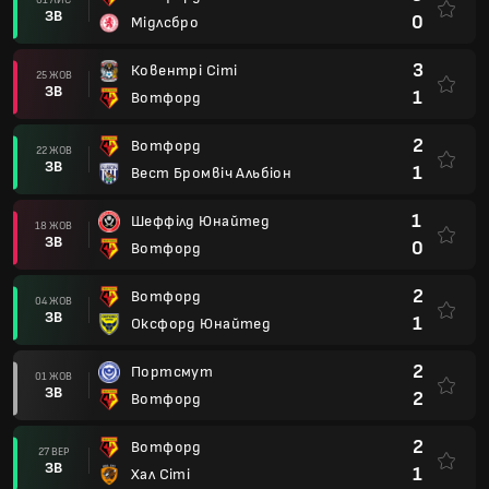
ЗВ
0
Мідлсбро
3
Ковентрі Сіті
25 ЖОВ
ЗВ
1
Вотфорд
2
Вотфорд
22 ЖОВ
ЗВ
1
Вест Бромвіч Альбіон
1
Шеффілд Юнайтед
18 ЖОВ
ЗВ
0
Вотфорд
2
Вотфорд
04 ЖОВ
ЗВ
1
Оксфорд Юнайтед
2
Портсмут
01 ЖОВ
ЗВ
2
Вотфорд
2
Вотфорд
27 ВЕР
ЗВ
1
Хал Сіті