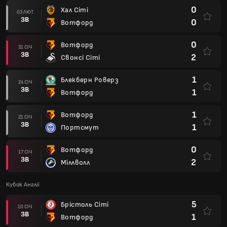
0
Хал Сіті
03 ЛЮТ
ЗВ
0
Вотфорд
0
Вотфорд
31 СІЧ
ЗВ
2
Свонсі Сіті
1
Блекберн Роверз
24 СІЧ
ЗВ
1
Вотфорд
1
Вотфорд
21 СІЧ
ЗВ
1
Портсмут
0
Вотфорд
17 СІЧ
ЗВ
2
Міллволл
Кубок Англії
5
Брістоль Сіті
10 СІЧ
ЗВ
1
Вотфорд