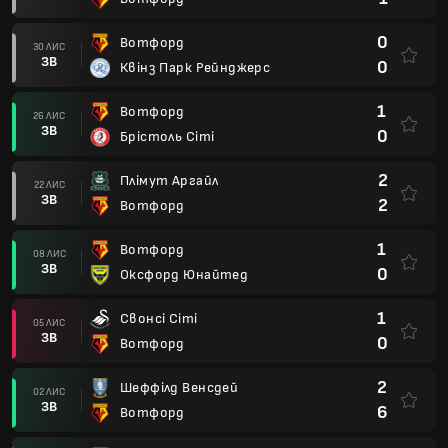
0
Вотфорд
30 ЛИС
ЗВ
0
Квінз Парк Рейнджерс
1
Вотфорд
26 ЛИС
ЗВ
0
Брістоль Сіті
2
Плімут Аргайл
22 ЛИС
ЗВ
2
Вотфорд
1
Вотфорд
08 ЛИС
ЗВ
0
Оксфорд Юнайтед
1
Свонсі Сіті
05 ЛИС
ЗВ
0
Вотфорд
2
Шеффілд Венсдей
02 ЛИС
ЗВ
6
Вотфорд