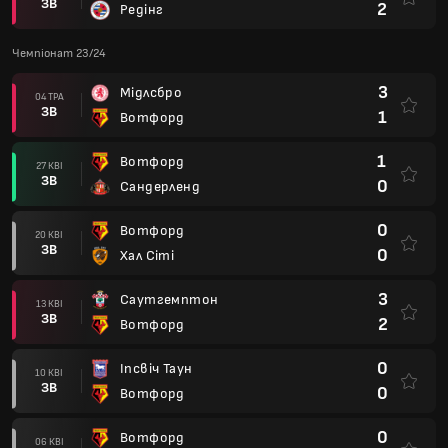
ЗВ
2
Редінг
Чемпіонат 23/24
3
Мідлсбро
04 ТРА
ЗВ
1
Вотфорд
1
Вотфорд
27 КВІ
ЗВ
0
Сандерленд
0
Вотфорд
20 КВІ
ЗВ
0
Хал Сіті
3
Саутгемптон
13 КВІ
ЗВ
2
Вотфорд
0
Іпсвіч Таун
10 КВІ
ЗВ
0
Вотфорд
0
Вотфорд
06 КВІ