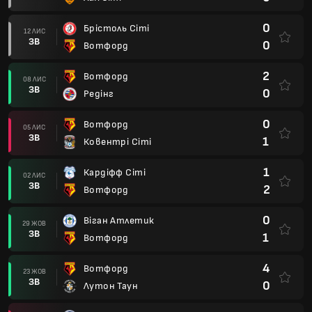
0
Брістоль Сіті
12 ЛИС
ЗВ
0
Вотфорд
2
Вотфорд
08 ЛИС
ЗВ
0
Редінг
0
Вотфорд
05 ЛИС
ЗВ
1
Ковентрі Сіті
1
Кардіфф Сіті
02 ЛИС
ЗВ
2
Вотфорд
0
Віган Атлетик
29 ЖОВ
ЗВ
1
Вотфорд
4
Вотфорд
23 ЖОВ
ЗВ
0
Лутон Таун