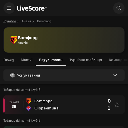
Футбол
Англія
Вотфорд
Вотфорд
Англія
Огляд
Матчі
Результати
Турнірна таблиця
Командний
Усі змагання
Товариські матчі клубів
0
Вотфорд
29 ЛИП
ЗВ
1
Фіорентина
Товариські матчі клубів