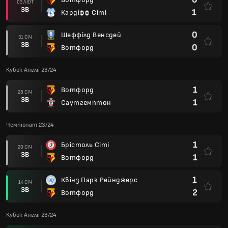
03 ЛЮТ
ЗВ
1
Кардіфф Сіті
0
Шеффілд Венсдей
31 СІЧ
ЗВ
0
Вотфорд
Кубок Англії 23/24
1
Вотфорд
28 СІЧ
ЗВ
1
Саутгемптон
Чемпіонат 23/24
1
Брістоль Сіті
20 СІЧ
ЗВ
1
Вотфорд
1
Квінз Парк Рейнджерс
14 СІЧ
ЗВ
2
Вотфорд
Кубок Англії 23/24