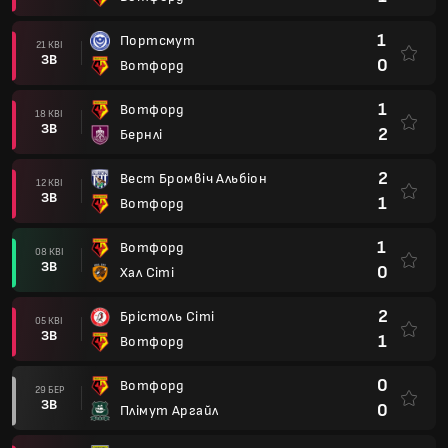
1
Портсмут
21 КВІ
ЗВ
0
Вотфорд
1
Вотфорд
18 КВІ
ЗВ
2
Бернлі
2
Вест Бромвіч Альбіон
12 КВІ
ЗВ
1
Вотфорд
1
Вотфорд
08 КВІ
ЗВ
0
Хал Сіті
2
Брістоль Сіті
05 КВІ
ЗВ
1
Вотфорд
0
Вотфорд
29 БЕР
ЗВ
0
Плімут Аргайл