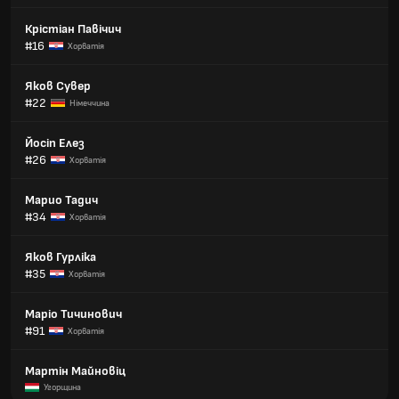
Крістіан Павічич
#16
Хорватія
Яков Сувер
#22
Німеччина
Йосіп Елез
#26
Хорватія
Марио Тадич
#34
Хорватія
Яков Гурліка
#35
Хорватія
Маріо Тичинович
#91
Хорватія
Мартін Майновіц
Угорщина