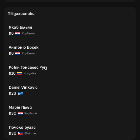
Півзахисники
Яков Більян
#6
Хорватія
Антоніо Босек
#8
Хорватія
Робін Гонсалес Руїз
#10
Колумбія
Daniel Vinkovic
#23
Марін Пільй
#30
Хорватія
Почоло Бугас
#39
Філіппіни