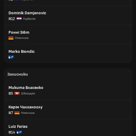
Dominik Damjanovic
#12
Хорватія
Ронні Зібт
Німеччина
Marko Biondic
Захисники
Микита Власенко
#5
Швейцарія
Керім Чалханоглу
#7
Німеччина
Luiz Farias
#14