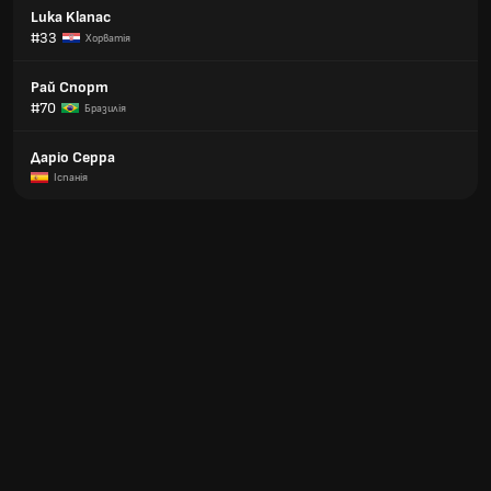
Luka Klanac
#33
Хорватія
Рай Спорт
#70
Бразилія
Даріо Серра
Іспанія