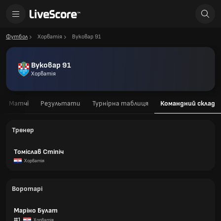
Футбол
Хорватія
Вуковар 91
Вуковар 91
Хорватія
Матчі
Результати
Турнірна таблиця
Командний склад
Тренер
Томіслав Стіпіч
Хорватія
Воротарі
Маріно Булат
#1
Хорватія