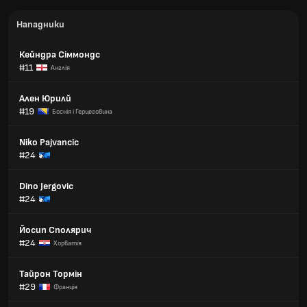
Нападники
Кейндра Сіммондс
#11
Англія
Ален Юрилй
#19
Боснія і Герцеговина
Niko Pajvancic
#24
Dino Jergovic
#24
Йосип Сполярич
#24
Хорватія
Тайрон Тормін
#29
Франція