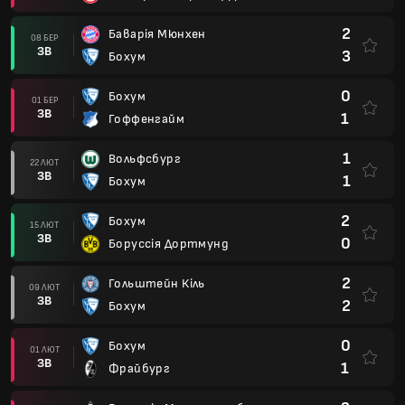
2
Баварія Мюнхен
08 БЕР
ЗВ
3
Бохум
0
Бохум
01 БЕР
ЗВ
1
Гоффенгайм
1
Вольфсбург
22 ЛЮТ
ЗВ
1
Бохум
2
Бохум
15 ЛЮТ
ЗВ
0
Боруссія Дортмунд
2
Гольштейн Кіль
09 ЛЮТ
ЗВ
2
Бохум
0
Бохум
01 ЛЮТ
ЗВ
1
Фрайбург