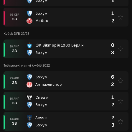
2
Бохум
1
Бохум
06 СЕР
ЗВ
2
Майнц
Кубок DFB 22/23
0
ФК Вікторія 1889 Берлін
30 ЛИП
ЗВ
3
Бохум
Товариські матчі клубів 2022
6
Бохум
23 ЛИП
ЗВ
2
Антальяспор
1
Спеція
16 ЛИП
ЗВ
2
Бохум
2
Лечче
13 ЛИП
ЗВ
3
Бохум