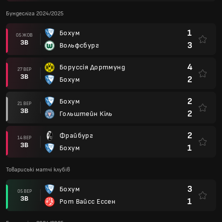
Бундесліга 2024/2025
1
Бохум
05 ЖОВ
ЗВ
3
Вольфсбург
4
Боруссія Дортмунд
27 ВЕР
ЗВ
2
Бохум
2
Бохум
21 ВЕР
ЗВ
2
Гольштейн Кіль
2
Фрайбург
14 ВЕР
ЗВ
1
Бохум
Товариські матчі клубів
3
Бохум
05 ВЕР
ЗВ
1
Рот Вайсс Ессен