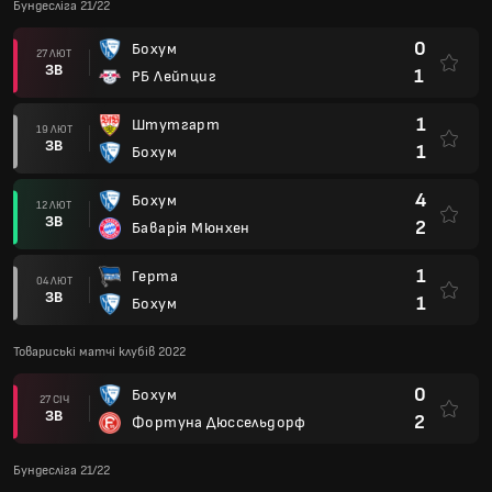
Бундесліга 21/22
0
Бохум
27 ЛЮТ
ЗВ
1
РБ Лейпциг
1
Штутгарт
19 ЛЮТ
ЗВ
1
Бохум
4
Бохум
12 ЛЮТ
ЗВ
2
Баварія Мюнхен
1
Герта
04 ЛЮТ
ЗВ
1
Бохум
Товариські матчі клубів 2022
0
Бохум
27 СІЧ
ЗВ
2
Фортуна Дюссельдорф
Бундесліга 21/22