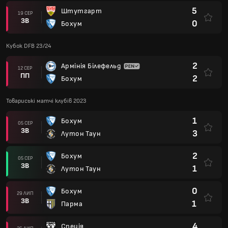
5
Штутгарт
19 СЕР
ЗВ
0
Бохум
Кубок DFB 23/24
2
Армінія Білефельд
12 СЕР
ПП
2
Бохум
Товариські матчі клубів 2023
1
Бохум
05 СЕР
ЗВ
3
Лутон Таун
2
Бохум
05 СЕР
ЗВ
1
Лутон Таун
0
Бохум
29 ЛИП
ЗВ
1
Парма
4
Спеція