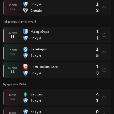
1
Бохум
30 ЛИП
ЗВ
3
Спеція
Товариські матчі клубів
1
Магдебург
20 ЛИП
ЗВ
1
Бохум
1
Вельберт
10 ЛИП
ЗВ
5
Бохум
1
Рот-Вайсс Ален
06 ЛИП
ЗВ
3
Бохум
Бундесліга 23/24
4
Вердер
18 ТРА
ЗВ
1
Бохум
0
Бохум
12 ТРА