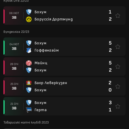
Кубок DFB 22/23
1
Бохум
08 ЛЮТ
ЗВ
2
Боруссія Дортмунд
Бундесліга 22/23
5
Бохум
04 ЛЮТ
ЗВ
2
Гоффенгайм
5
Майнц
28 СІЧ
ЗВ
2
Бохум
2
Баєр Леверкузен
25 СІЧ
ЗВ
0
Бохум
3
Бохум
21 СІЧ
ЗВ
1
Герта
Товариські матчі клубів 2023