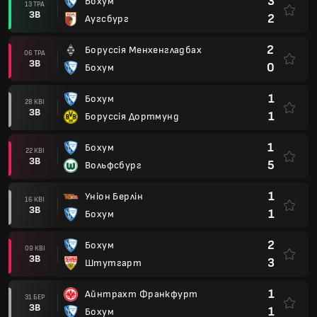
3
Бохум
13 ТРА
ЗВ
2
Аугсбург
2
Боруссія Менхенгладбах
06 ТРА
ЗВ
0
Бохум
1
Бохум
28 КВІ
ЗВ
1
Боруссія Дортмунд
1
Бохум
22 КВІ
ЗВ
5
Вольфсбург
1
Уніон Берлін
16 КВІ
ЗВ
1
Бохум
2
Бохум
09 КВІ
ЗВ
3
Штутгарт
1
Айнтрахт Франкфурт
31 БЕР
ЗВ
1
Бохум