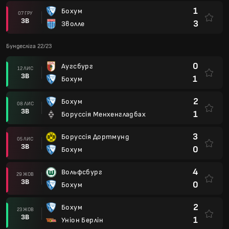
1
Бохум
07 ГРУ
ЗВ
3
Зволле
Бундесліга 22/23
0
Аугсбург
12 ЛИС
ЗВ
1
Бохум
2
Бохум
08 ЛИС
ЗВ
1
Боруссія Менхенгладбах
3
Боруссія Дортмунд
05 ЛИС
ЗВ
0
Бохум
4
Вольфсбург
29 ЖОВ
ЗВ
0
Бохум
2
Бохум
23 ЖОВ
ЗВ
1
Уніон Берлін