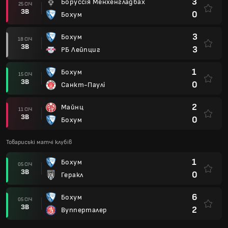
3
Боруссія Менхенгладбах
25 СІЧ
ЗВ
0
Бохум
3
Бохум
18 СІЧ
ЗВ
3
РБ Лейпциг
1
Бохум
15 СІЧ
ЗВ
0
Санкт-Паулі
2
Майнц
11 СІЧ
ЗВ
0
Бохум
Товариські матчі клубів
1
Бохум
05 СІЧ
ЗВ
0
Геракл
6
Бохум
05 СІЧ
ЗВ
2
Вупперталер