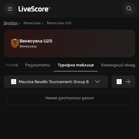
Футбол
Венесуела
Венесуела U20
Венесуела U20
Венесуела
Матчі
Результати
Турнірна таблиця
Командний склад
Maurice Revello Tournament: Group B
Немає доступних даних