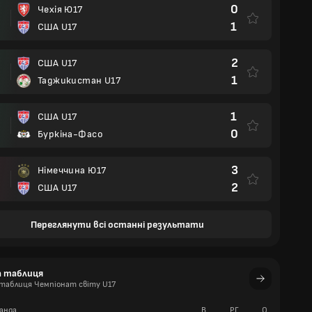
0
Чехія Ю17
1
США U17
2
США U17
1
Таджикистан U17
1
США U17
0
Буркіна-Фасо
3
Німеччина Ю17
2
США U17
Переглянути всі останні результати
а таблиця
таблиця Чемпіонат світу U17
анда
В
РГ
О
П