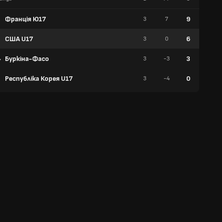
Франція Ю17
9
3
7
3
США U17
6
3
0
2
Буркіна-Фасо
3
3
-3
1
Республіка Корея U17
0
3
-4
0