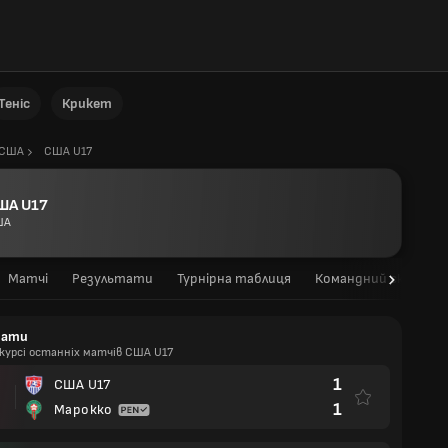
Теніс
Крикет
США
США U17
ША U17
ША
Матчі
Результати
Турнірна таблиця
Командний склад
тати
курсі останніх матчів США U17
1
США U17
1
Марокко