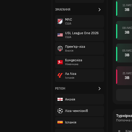
11 ЛИС
ЗВ
ЗМАГАННЯ
МЛС
США
08 ЛИС
ЗВ
USL League One 2026
США
Прем'єр-ліга
05 ЛИС
Англія
ЗВ
Бундесліга
Німеччина
21 ЛИС
Ла Ліга
ЗВ
Іспанія
РЕГІОН
Англія
Ліга чемпіонів
Турнірн
Поточна 
Іспанія
#
Ком