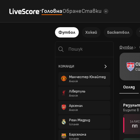
Головна
Обране
Ставки
Футбол
Хокей
Баскетбол
Футбол
С
КОМАНДИ
С
Манчестер Юнайтед
Англія
Огляд
Ліверпуль
Англія
Резуль
Арсенал
Будьте в 
Англія
Реал Мадрид
14 ЛИС
Іспанія
ПП
Барселона
Іспанія