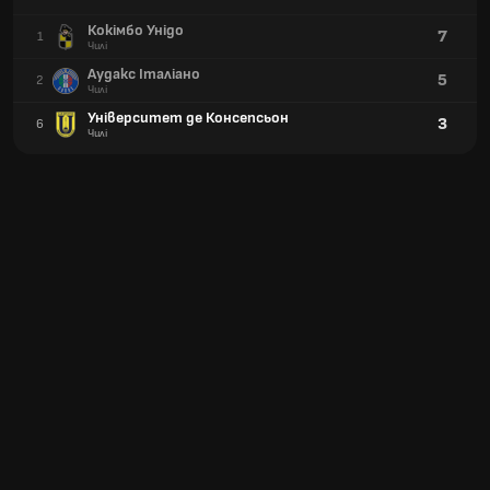
Кокімбо Унідо
7
1
Чилі
Аудакс Італіано
5
2
Чилі
Університет де Консепсьон
3
6
Чилі