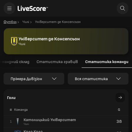
Футбол
Чилі
Університет де Консепсьон
Університет де Консепсьон
Чилі
омандний склад
Статистика гравців
Статистика команди
Прімера Дивізіон
Вся статистика
Голи
#
Команда
G
Католицький Університет
38
1
Чилі
Коло Коло