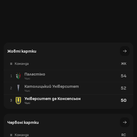
Жовті картки
#
Команда
ЖК
Палестіно
54
1
Чилі
Католицький Університет
52
2
Чилі
Університет де Консепсьон
50
3
Чилі
Червоні картки
#
Команда
RC