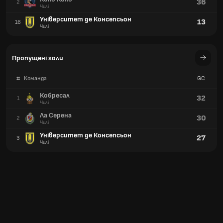
36
2
Чилі
Університет де Консепсьон
13
16
Чилі
Пропущені голи
#
Команда
GC
Кобресал
32
1
Чилі
Ла Серена
30
2
Чилі
Університет де Консепсьон
27
3
Чилі