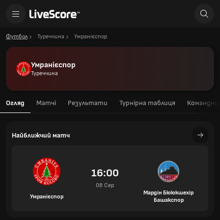
Футбол
Туреччина
Умранієспор
Умранієспор
Туреччина
Огляд
Матчі
Результати
Турнірна таблиця
Командний
Найближчий матч
16:00
08 Сер
Мардін Бююкшехір
Умранієспор
Башакспор