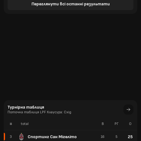
Переглянути всі останні результати
Турнірна таблиця
Поточна таблиця LPF Клаусура: Схід
#
total
В
РГ
О
Спортинг Сан Мігеліто
25
3
16
5