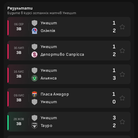
Результати
Будьте в курсі останніх матчів Умецит
1
Умецит
06 СЕР
ЗВ
2
Олімпія
1
Умецит
30 ЛИП
ЗВ
2
Депортиво Сапрісса
1
Умецит
16 ЛИС
ЗВ
3
Альянса
1
Пласа Амадор
09 ЛИС
ЗВ
0
Умецит
3
Умецит
28 ЖОВ
ЗВ
2
Тауро