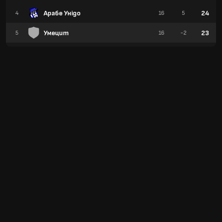
Арабе Унідо
24
4
16
5
Умецит
23
5
16
-2