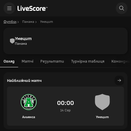
Футбол
Панама
Умецит
Умецит
Панама
Огляд
Матчі
Результати
Турнірна таблиця
Командний
Найближчий матч
00:00
14 Сер
Альянса
Умецит