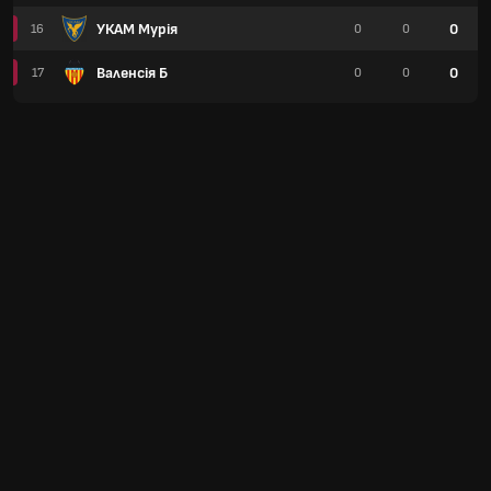
УКАМ Мурія
0
16
0
0
Валенсія Б
0
17
0
0