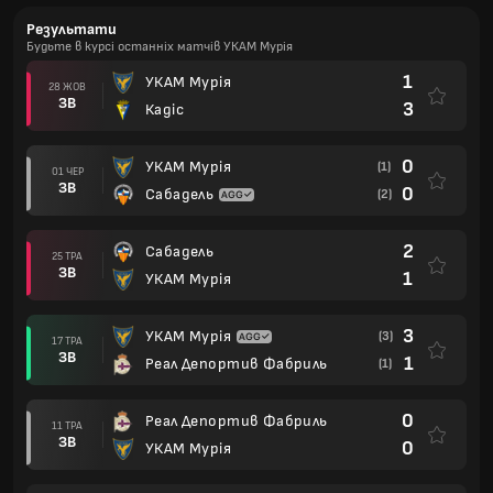
Результати
Будьте в курсі останніх матчів УКАМ Мурія
1
УКАМ Мурія
28 ЖОВ
ЗВ
3
Кадіс
0
УКАМ Мурія
(1)
01 ЧЕР
ЗВ
0
Сабадель
(2)
2
Сабадель
25 ТРА
ЗВ
1
УКАМ Мурія
3
УКАМ Мурія
(3)
17 ТРА
ЗВ
1
Реал Депортив Фабриль
(1)
0
Реал Депортив Фабриль
11 ТРА
ЗВ
0
УКАМ Мурія