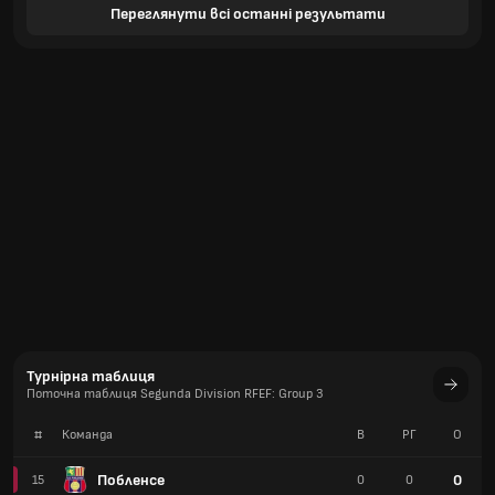
Переглянути всі останні результати
Турнірна таблиця
Поточна таблиця Segunda Division RFEF: Group 3
#
Команда
В
РГ
О
Побленсе
0
15
0
0