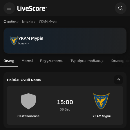
Футбол
Іспанія
УКАМ Мурія
УКАМ Мурія
Іспанія
Огляд
Матчі
Результати
Турнірна таблиця
Командний
Найближчий матч
15:00
06 Вер
Castellonense
УКАМ Мурія