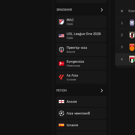
ЗМАГАННЯ
#
Ком
МЛС
1
США
USL League One 2026
2
США
3
Прем'єр-ліга
Англія
4
Бундесліга
Німеччина
Ла Ліга
Іспанія
РЕГІОН
Англія
Ліга чемпіонів
Іспанія