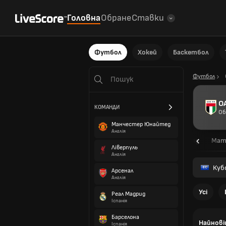
Головна
Обране
Ставки
Футбол
Хокей
Баскетбол
Футбол
О
КОМАНДИ
Об
Манчестер Юнайтед
Англія
Огляд
Мат
Ліверпуль
Англія
Кубо
Арсенал
Англія
Усі
Реал Мадрид
Іспанія
Барселона
Найнові
Іспанія