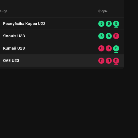
анда
Форми
Республіка Корея U23
В
В
В
Японія U23
В
В
П
Китай U23
П
П
В
ОАЕ U23
П
П
П