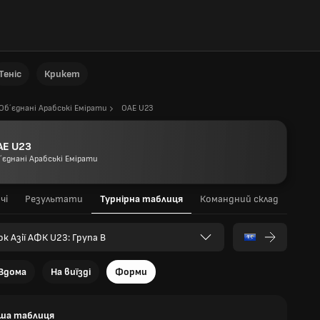
Теніс
Крикет
Об´єднані Арабські Емірати
ОАЕ U23
АЕ U23
´єднані Арабські Емірати
чі
Результати
Турнірна таблиця
Командний склад
к Азії АФК U23: Група B
Вдома
На виїзді
Форми
ша таблиця