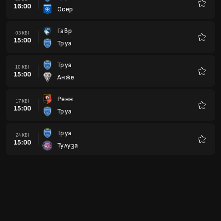
15:00
Парі Сен-Жермен
Улюбле
Монако
29 ТРА
19:00
Труа
Улюбле