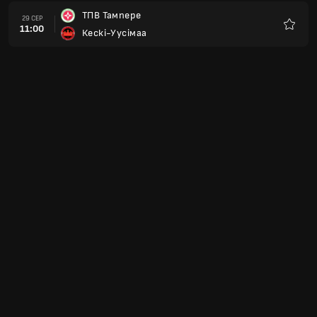
ТПВ Тампере
29 СЕР
11:00
Кескі-Уусімаа
Улюбле