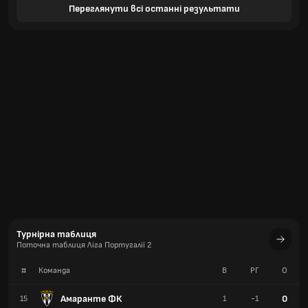
Переглянути всі останні результати
Турнірна таблиця
Поточна таблиця Ліга Португалії 2
#
Команда
В
РГ
О
Амаранте ФК
0
15
1
-1