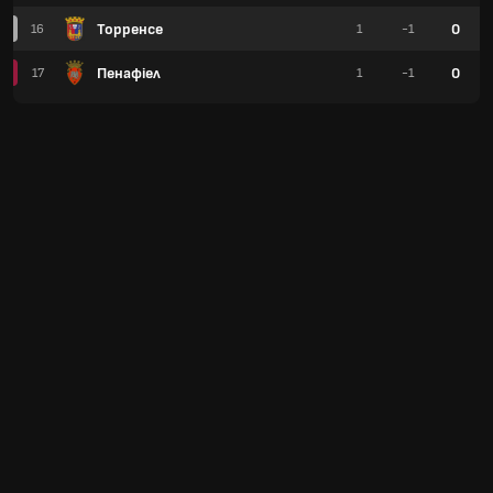
Торренсе
0
16
1
-1
Пенафіел
0
17
1
-1