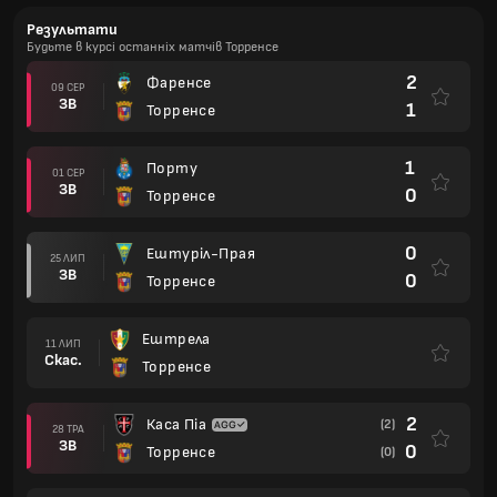
Результати
Будьте в курсі останніх матчів Торренсе
2
Фаренсе
09 СЕР
ЗВ
1
Торренсе
1
Порту
01 СЕР
ЗВ
0
Торренсе
0
Ештуріл-Прая
25 ЛИП
ЗВ
0
Торренсе
Ештрела
11 ЛИП
Скас.
Торренсе
2
Каса Піа
(2)
28 ТРА
ЗВ
0
Торренсе
(0)