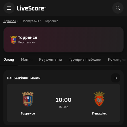
Футбол
Португалія
Торренсе
Торренсе
Португалія
Огляд
Матчі
Результати
Турнірна таблиця
Командний
Найближчий матч
10:00
15 Сер
Торренсе
Пенафіел