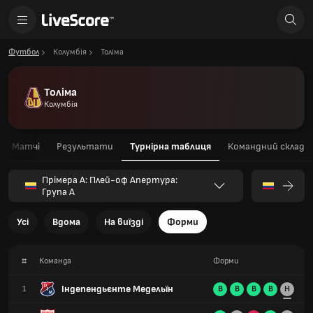
Футбол
Колумбія
Толіма
Толіма
Колумбія
Матчі
Результати
Турнірна таблиця
Командний склад
Прімера А: Плей-оф Апертура:
Група А
Усі
Вдома
На виїзді
Форми
#
Команда
Форми
Індепендьєнте Медельїн
1
В
В
В
В
Н