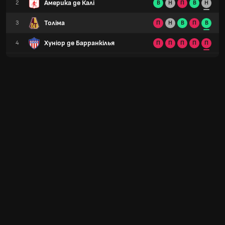
Америка де Калі
2
В
Н
П
В
Н
Толіма
3
П
Н
В
П
В
Хуніор де Барранкілья
4
П
П
П
П
П