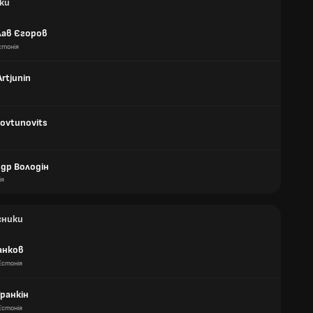
ки
лав Єгоров
стонія
Artjunin
Kovtunovits
др Володін
ія
сники
анков
Естонія
Гранкін
Естонія