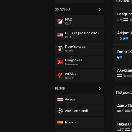
Захисни
ЗМАГАННЯ
Владис
#4
МЛС
Е
США
Artjom 
USL League One 2026
США
#5
Прем'єр-ліга
Англія
Dmitri 
Бундесліга
Німеччина
Алексан
Ла Ліга
Естон
Іспанія
РЕГІОН
Півзахи
Англія
Даніл П
#15
Ліга чемпіонів
Іспанія
Нікіта 
#17