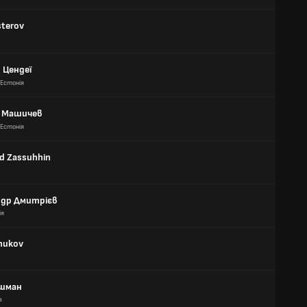
esterov
 Цендеї
Естонія
й Машичев
Естонія
d Zassuhhin
ндр Дмитрієв
ія
nukov
ошман
а