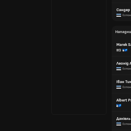
Сандер 
Естон
Нападн
Marek S
#9
Леонід 
Естон
Іван Т
Естон
Albert P
Даніел
Естон