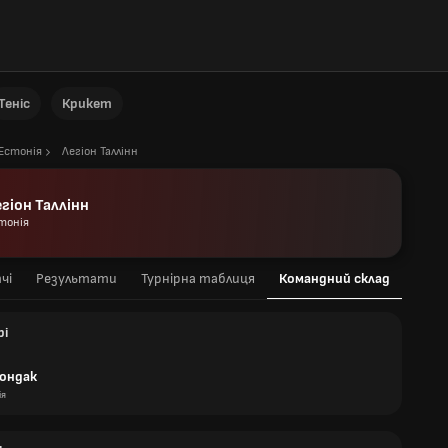
Теніс
Крикет
Естонія
Легіон Таллінн
гіон Таллінн
тонія
чі
Результати
Турнірна таблиця
Командний склад
рі
Лондак
ія