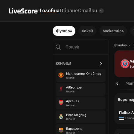
Головна
Обране
Ставки
Футбол
Хокей
Баскетбол
Футбол
Ле
КОМАНДИ
Ес
Манчестер Юнайтед
Англія
Огляд
Мат
Ліверпуль
Англія
Ворота
Арсенал
Англія
Павел 
Реал Мадрид
Естон
Іспанія
Барселона
Іспанія