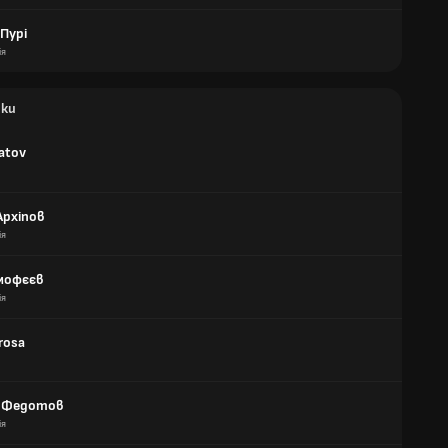
Пурі
ія
ики
atov
Архіпов
ія
имофєєв
ія
rosa
ь Федотов
ія