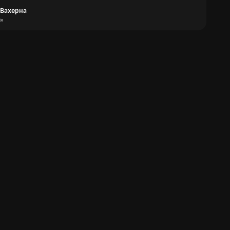
 Вахерна
ія