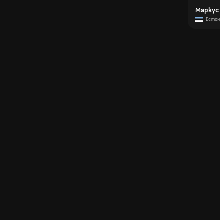
Маркус
Естон