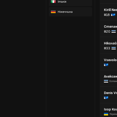
Італія
Kirill N
Німеччина
#18
Степан
#20
Нікола
#33
Vsevolo
Алекса
Естон
Denis V
Ігор К
Україн