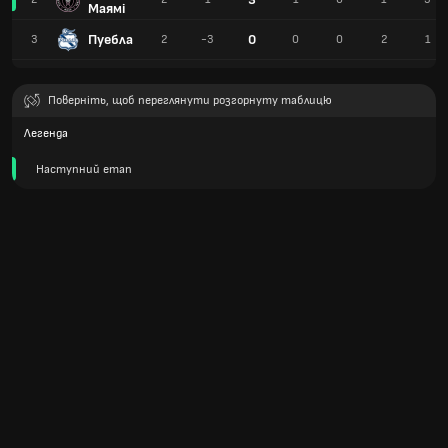
Маямі
Пуебла
0
3
2
-3
0
0
2
1
Поверніть, щоб переглянути розгорнуту таблицю
Легенда
Наступний етап