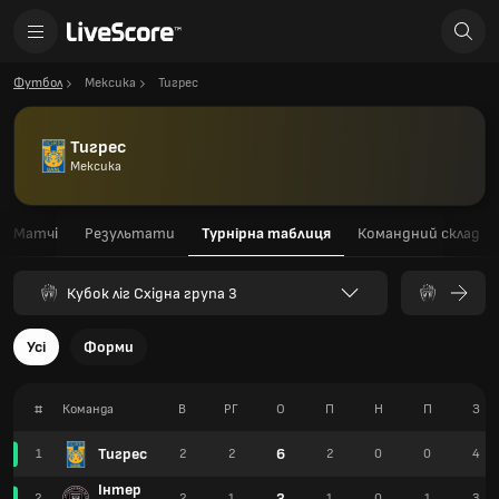
Футбол
Мексика
Тигрес
Тигрес
Мексика
Матчі
Результати
Турнірна таблиця
Командний склад
Кубок ліг Східна група 3
Усі
Форми
#
Команда
В
РГ
О
П
Н
П
З
Тигрес
6
1
2
2
2
0
0
4
Інтер
3
2
2
1
1
0
1
3