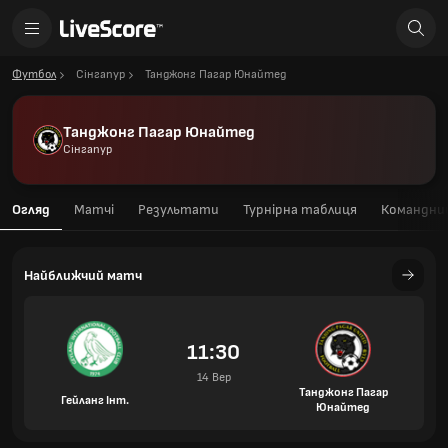
Футбол
Сінгапур
Танджонг Пагар Юнайтед
Танджонг Пагар Юнайтед
Сінгапур
Огляд
Матчі
Результати
Турнірна таблиця
Командний
Найближчий матч
11:30
14 Вер
Танджонг Пагар
Гейланг Інт.
Юнайтед