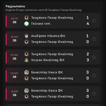
Результати
Будьте в курсі останніх матчів Танджонг Пагар Юнайтед
1
Танджонг Пагар Юнайтед
06 ГРУ
ЗВ
4
Гейланг Інт.
1
Альбірекс Ніігата ФК
23 ЛИС
ЗВ
0
Танджонг Пагар Юнайтед
2
Танджонг Пагар Юнайтед
07 ЛИС
ЗВ
3
Хоуган Юнайтед ФК
3
Балестієр Халса ФК
02 ЛИС
ЗВ
0
Танджонг Пагар Юнайтед
3
Балестієр Халса ФК
29 БЕР
ЗВ
0
Танджонг Пагар Юнайтед