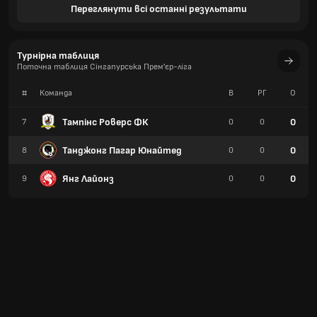
Переглянути всі останні результати
Турнірна таблиця
Поточна таблиця Сінгапурська Прем'єр-ліга
#
Команда
В
РГ
О
Тампінс Роверc ФК
0
7
0
0
Танджонг Пагар Юнайтед
0
8
0
0
Янг Лайонз
0
9
0
0