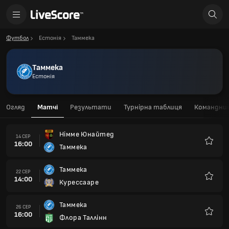
Футбол
Естонія
Таммека
Таммека
Естонія
Огляд
Матчі
Результати
Турнірна таблиця
Командний
Німме Юнайтед
14 СЕР
16:00
Таммека
Улюбле
Таммека
22 СЕР
14:00
Курессааре
Улюбле
Таммека
26 СЕР
16:00
Флора Таллінн
Улюбле