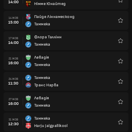
14:00
Німме Юнайтед
Улюбле
Пайде Ліннамесконд
14 ЖОВ
15:00
Таммека
Улюбле
Флора Таллінн
17 ЖОВ
14:00
Таммека
Улюбле
Левадія
21 ЖОВ
16:00
Таммека
Улюбле
Таммека
24 ЖОВ
11:30
Транс Нарва
Улюбле
Левадія
27 ЖОВ
16:00
Таммека
Улюбле
Таммека
31 ЖОВ
12:30
Harju Jalgpallikool
Улюбле