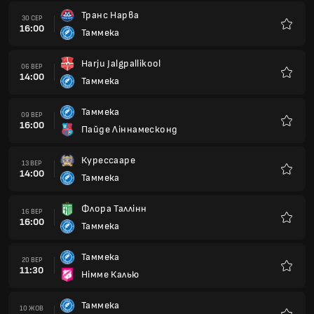
Транс Нарва
30 СЕР
16:00
Таммека
Улюбле
Harju Jalgpallikool
06 ВЕР
14:00
Таммека
Улюбле
Таммека
09 ВЕР
16:00
Пайде Ліннамесконд
Улюбле
Курессааре
13 ВЕР
14:00
Таммека
Улюбле
Флора Таллінн
16 ВЕР
16:00
Таммека
Улюбле
Таммека
20 ВЕР
11:30
Німме Калью
Улюбле
Таммека
10 ЖОВ