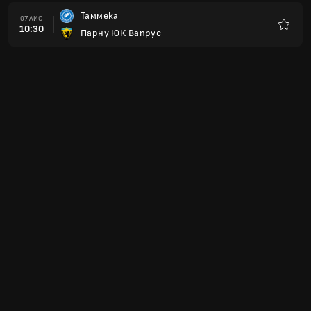
Таммека
07 ЛИС
10:30
Парну ЮК Вапрус
Улюбле