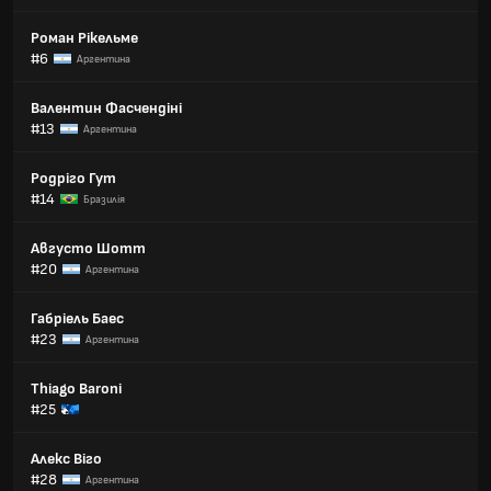
Роман Рікельме
#6
Аргентина
Валентин Фасчендіні
#13
Аргентина
Родріго Гут
#14
Бразилія
Августо Шотт
#20
Аргентина
Габріель Баес
#23
Аргентина
Thiago Baroni
#25
Алекс Віго
#28
Аргентина