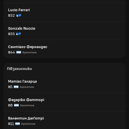
Lucio Ferrari
#32
Gonzalo Nuccio
#35
Сантіаго Фернандес
#44
Аргентина
Півзахисники
Матіас Галарца
#5
Аргентина
Федеріко Фатторі
#8
Аргентина
Валентин Деп'єтрі
#11
Аргентина