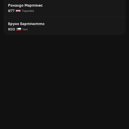
Роналдо Мартінес
#77
Парагвай
Бруно Бартічотто
#99
Чилі