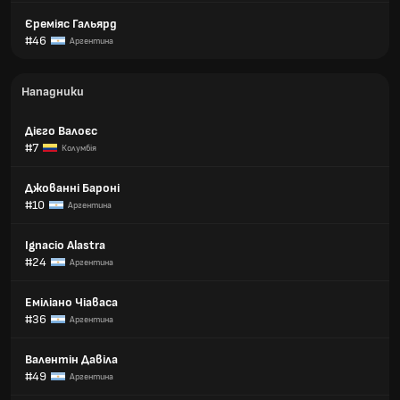
Єреміяс Гальярд
#46
Аргентина
Нападники
Дієго Валоєс
#7
Колумбія
Джованні Бароні
#10
Аргентина
Ignacio Alastra
#24
Аргентина
Еміліано Чіаваса
#36
Аргентина
Валентін Давіла
#49
Аргентина