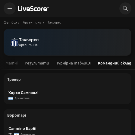
Футбол
Аргентина
Тальєрес
Тальєрес
Аргентина
Матчі
Результати
Турнірна таблиця
Командний склад
Тренер
Хорхе Сампаолі
Аргентина
Воротарі
Сантіно Барбі
#1
Аргентина