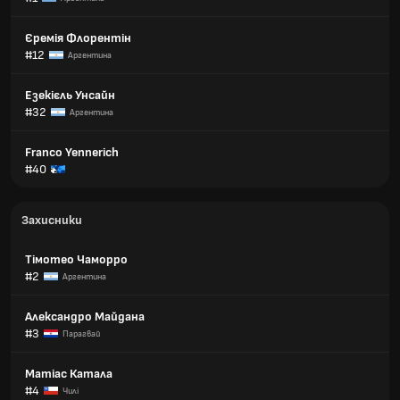
Єремія Флорентін
#12
Аргентина
Езекієль Унсайн
#32
Аргентина
Franco Yennerich
#40
Захисники
Тімотео Чаморро
#2
Аргентина
Александро Майдана
#3
Парагвай
Матіас Катала
#4
Чилі