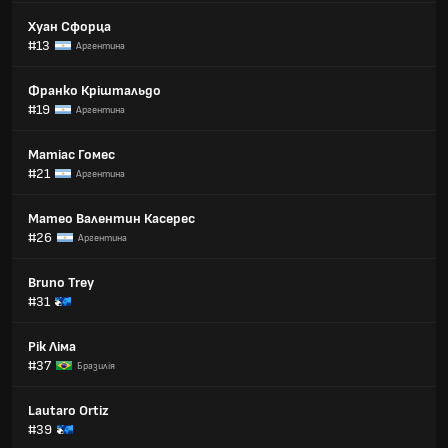
Хуан Сфорца
#13
Аргентина
Франко Кріштальдо
#19
Аргентина
Матіас Гомес
#21
Аргентина
Матео Валентин Касерес
#26
Аргентина
Bruno Trey
#31
Рік Ліма
#37
Бразилія
Lautaro Ortiz
#39