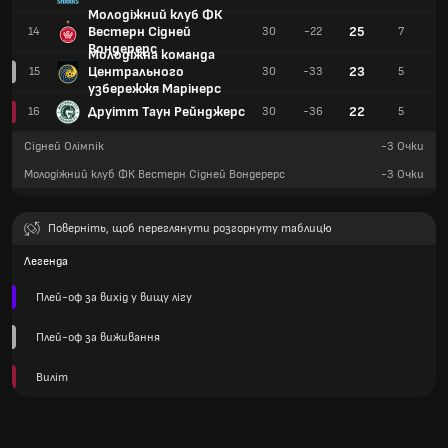
Молодіжний клуб ФК
Вестерн Сідней
25
14
30
-22
7
Вондерерс
Молодіжна команда
Центрального
23
15
30
-33
5
узбережжя Марінерс
Друітт Таун Рейнджерс
22
16
30
-36
5
Сідней Олімпік
-3
Очки
Молодіжний клуб ФК Вестерн Сідней Вондерерс
-3
Очки
Поверніть, щоб переглянути розгорнуту таблицю
Легенда
Плей-оф за вихід у вищу лігу
Плей-оф за виживання
Виліт