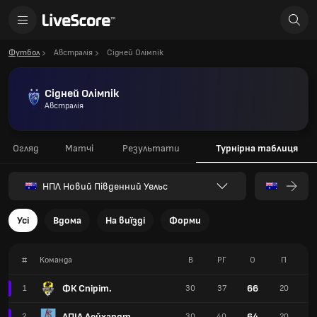
Футбол
Австралія
Сідней Олімпік
Сідней Олімпік
Австралія
Огляд
Матчі
Результати
Турнірна таблиця
НПЛ Новий Південний Уельс
Усі
Вдома
На виїзді
Форми
#
Команда
В
РГ
О
П
ФК Спіріт.
66
1
30
37
20
АПІА Лейхардт
64
2
30
40
20