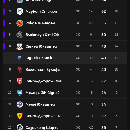
Марконі Сталіон
62
3
30
19
19
Рокдейл Ілінден
55
4
30
27
15
1
Блектаун Сіті ФК
50
5
30
0
15
Сідней Юнайтед
49
6
30
2
14
Сідней Олімпік
40
7
30
12
12
Воллонгон Вульфс
40
8
30
4
10
1
Сент-Джордж Сіті
37
9
30
-5
10
Молодь ФК Сідней
34
10
30
-3
9
Менлі Юнайтед
34
11
30
-6
9
Сент-Джордж ФК
32
12
30
-11
8
Сазерленд Шаркс
26
13
30
-25
7