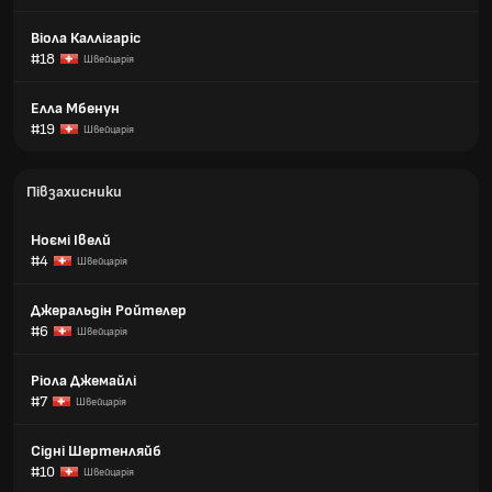
Віола Каллігаріс
#18
Швейцарія
Елла Мбенун
#19
Швейцарія
Півзахисники
Ноємі Івелй
#4
Швейцарія
Джеральдін Ройтелер
#6
Швейцарія
Ріола Джемайлі
#7
Швейцарія
Сідні Шертенляйб
#10
Швейцарія