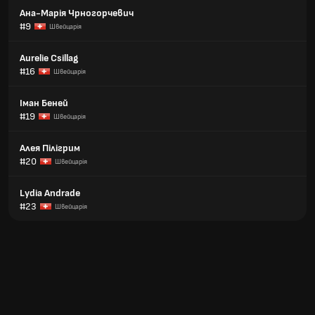
Ана-Марія Чрногорчевич
#9
Швейцарія
Aurelie Csillag
#16
Швейцарія
Іман Беней
#19
Швейцарія
Алея Пілігрим
#20
Швейцарія
Lydia Andrade
#23
Швейцарія