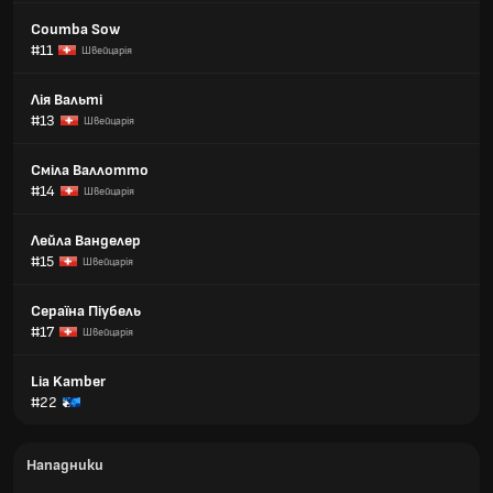
Coumba Sow
#11
Швейцарія
Лія Вальті
#13
Швейцарія
Сміла Валлотто
#14
Швейцарія
Лейла Ванделер
#15
Швейцарія
Сераїна Піубель
#17
Швейцарія
Lia Kamber
#22
Нападники