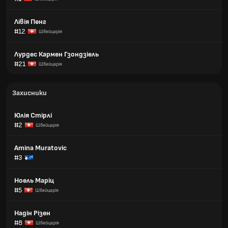
Лівія Пенг
#12
Швейцарія
Лурдес Кармен Гзондзіель
#21
Швейцарія
Захисники
Юлія Стірлі
#2
Швейцарія
Amina Muratovic
#3
Ноель Маріц
#5
Швейцарія
Надін Різен
#8
Швейцарія