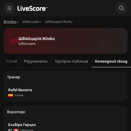
Футбол
Швейцарія
Швейцарія Жінки
Швейцарія Жінки
Швейцарія
Матчі
Результати
Турнірна таблиця
Командний склад
Тренер
Rafel Navarro
Іспанія
Воротарі
Ельвіра Герцог
#1
Швейцарія