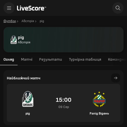
Футбол
Австрія
рід
рід
Австрія
Огляд
Матчі
Результати
Турнірна таблиця
Командний
Найближчий матч
15:00
09 Сер
рід
Рапід Відень