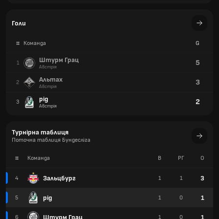
Турнірна таблиця
Поточна таблиця Бундесліга
#
Команда
В
РГ
О
Зальцбург
3
4
1
1
рід
1
5
1
0
Штурм Грац
1
6
1
0