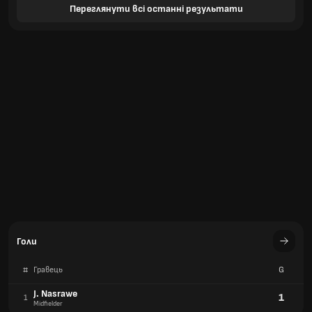
Переглянути всі останні результати
Голи
#
Гравець
G
J. Nasrawe
1
1
Midfielder
Голи
#
Команда
G
Штурм Грац
5
1
Австрія
Альтах
3
2
Австрія
рід
2
3
Австрія