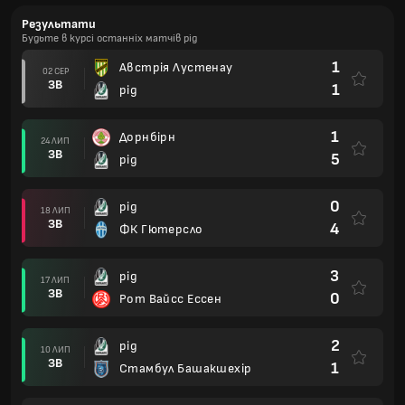
Результати
Будьте в курсі останніх матчів рід
1
Австрія Лустенау
02 СЕР
ЗВ
1
рід
1
Дорнбірн
24 ЛИП
ЗВ
5
рід
0
рід
18 ЛИП
ЗВ
4
ФК Гютерсло
3
рід
17 ЛИП
ЗВ
0
Рот Вайсс Ессен
2
рід
10 ЛИП
ЗВ
1
Стамбул Башакшехір