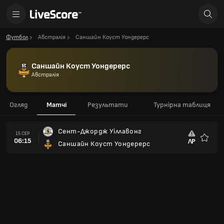
Футбол
Австралія
Саншайн Коуст Уондерерс
Саншайн Коуст Уондерерс
Австралія
Огляд
Матчі
Результати
Турнірна таблиця
Сент-Джордж Уіллавонг
15 СЕР
06:15
ЛР
Саншайн Коуст Уондерерс
Улюбле