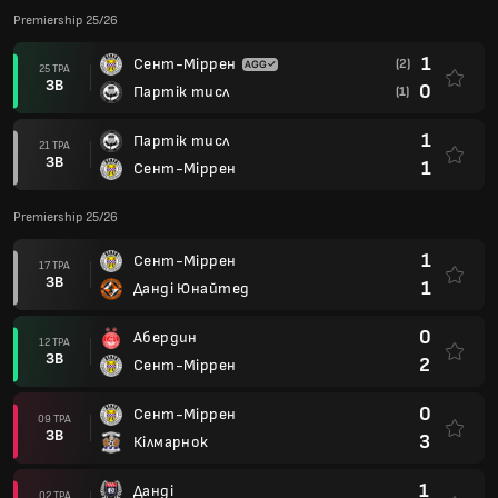
Premiership 25/26
1
Сент-Міррен
(2)
25 ТРА
ЗВ
0
Партік тисл
(1)
1
Партік тисл
21 ТРА
ЗВ
1
Сент-Міррен
Premiership 25/26
1
Сент-Міррен
17 ТРА
ЗВ
1
Данді Юнайтед
0
Абердин
12 ТРА
ЗВ
2
Сент-Міррен
0
Сент-Міррен
09 ТРА
ЗВ
3
Кілмарнок
1
Данді
02 ТРА