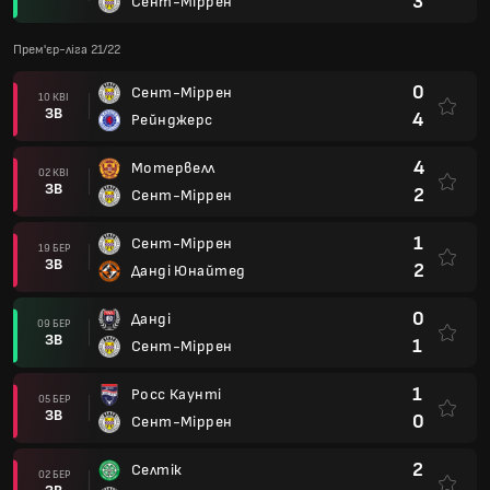
3
Сент-Міррен
Прем'єр-ліга 21/22
0
Сент-Міррен
10 КВІ
ЗВ
4
Рейнджерс
4
Мотервелл
02 КВІ
ЗВ
2
Сент-Міррен
1
Сент-Міррен
19 БЕР
ЗВ
2
Данді Юнайтед
0
Данді
09 БЕР
ЗВ
1
Сент-Міррен
1
Росс Каунті
05 БЕР
ЗВ
0
Сент-Міррен
2
Селтік
02 БЕР