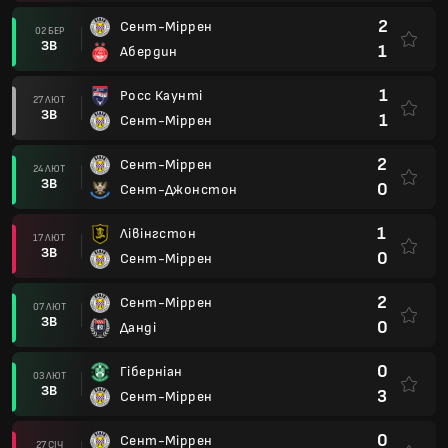
2
Сент-Міррен
02 БЕР
ЗВ
1
Абердин
1
Росс Каунті
27 ЛЮТ
ЗВ
1
Сент-Міррен
2
Сент-Міррен
24 ЛЮТ
ЗВ
0
Сент-Джонстон
1
Лівінгстон
17 ЛЮТ
ЗВ
0
Сент-Міррен
2
Сент-Міррен
07 ЛЮТ
ЗВ
0
Данді
0
Гіберніан
03 ЛЮТ
ЗВ
3
Сент-Міррен
0
Сент-Міррен
27 СІЧ