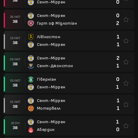
ЗВ
0
Сент-Міррен
0
Сент-Міррен
26 ЛЮТ
ЗВ
2
Гарт оф Мідлотіан
1
Лівінгстон
19 ЛЮТ
ЗВ
1
Сент-Міррен
2
Сент-Міррен
09 ЛЮТ
ЗВ
1
Сент-Джонстон
0
Гіберніан
05 ЛЮТ
ЗВ
1
Сент-Міррен
1
Сент-Міррен
01 ЛЮТ
ЗВ
1
Мотервелл
1
Сент-Міррен
25 СІЧ
ЗВ
0
Абердин