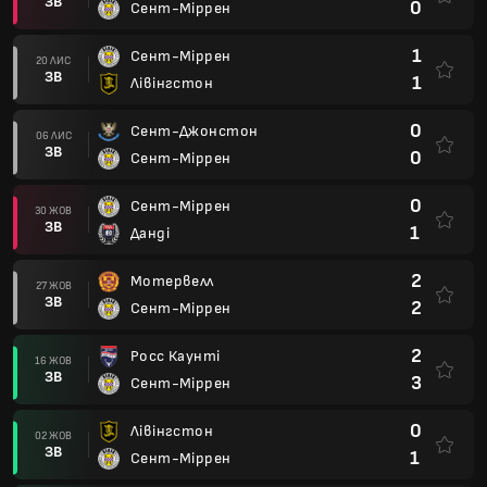
ЗВ
0
Сент-Міррен
1
Сент-Міррен
20 ЛИС
ЗВ
1
Лівінгстон
0
Сент-Джонстон
06 ЛИС
ЗВ
0
Сент-Міррен
0
Сент-Міррен
30 ЖОВ
ЗВ
1
Данді
2
Мотервелл
27 ЖОВ
ЗВ
2
Сент-Міррен
2
Росс Каунті
16 ЖОВ
ЗВ
3
Сент-Міррен
0
Лівінгстон
02 ЖОВ
ЗВ
1
Сент-Міррен