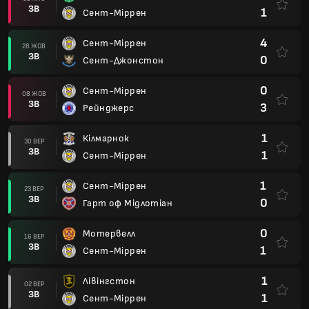
ЗВ
1
Сент-Міррен
4
Сент-Міррен
28 ЖОВ
ЗВ
0
Сент-Джонстон
0
Сент-Міррен
08 ЖОВ
ЗВ
3
Рейнджерс
1
Кілмарнок
30 ВЕР
ЗВ
1
Сент-Міррен
1
Сент-Міррен
23 ВЕР
ЗВ
0
Гарт оф Мідлотіан
0
Мотервелл
16 ВЕР
ЗВ
1
Сент-Міррен
1
Лівінгстон
02 ВЕР
ЗВ
1
Сент-Міррен