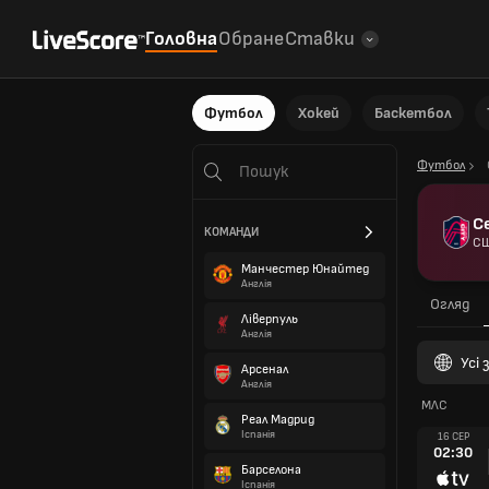
Головна
Обране
Ставки
Футбол
Хокей
Баскетбол
Футбол
С
КОМАНДИ
С
Манчестер Юнайтед
Англія
Огляд
Ліверпуль
Англія
Усі
Арсенал
Англія
МЛС
Реал Мадрид
Іспанія
16 СЕР
02:30
Барселона
Іспанія