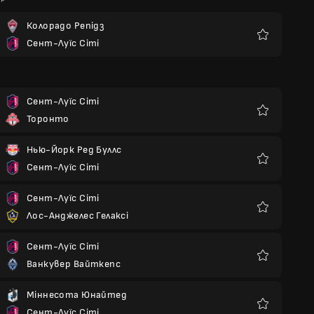
Колорадо Репідз
Сент-Луїс Сіті
Улюблені
Сент-Луїс Сіті
Торонто
Улюблені
Нью-Йорк Ред Буллс
Сент-Луїс Сіті
Улюблені
Сент-Луїс Сіті
Лос-Анджелес Гелаксі
Улюблені
Сент-Луїс Сіті
Ванкувер Вайткепс
Улюблені
Міннесота Юнайтед
Сент-Луїс Сіті