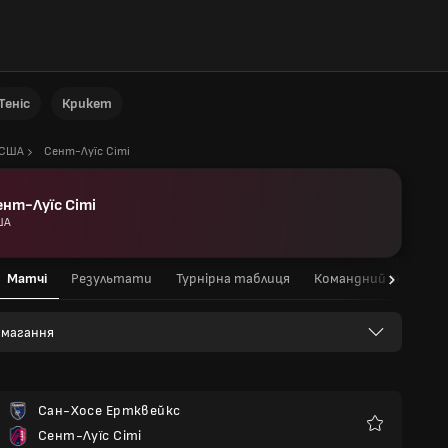
Теніс
Крикет
США
Сент-Луїс Сіті
ент-Луїс Сіті
ША
Матчі
Результати
Турнірна таблиця
Командний склад
 змагання
Сан-Хосе Ертквейкс
Сент-Луїс Сіті
Улюблені