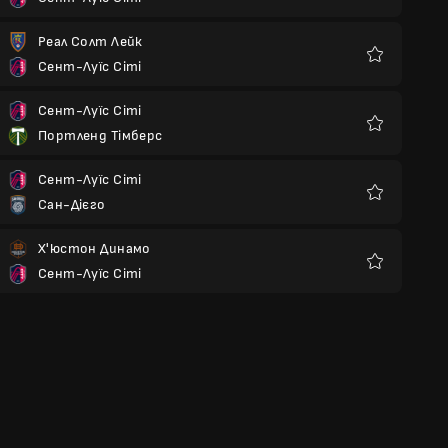
Улюблені
Реал Солт Лейк
Сент-Луїс Сіті
Улюблені
Сент-Луїс Сіті
Портленд Тімберс
Улюблені
Сент-Луїс Сіті
Сан-Дієго
Улюблені
Х'юстон Динамо
Сент-Луїс Сіті
Улюблені