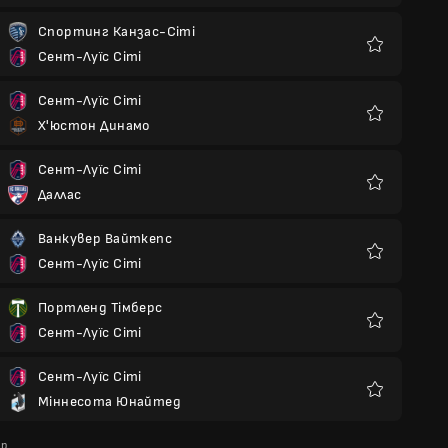
Спортинг Канзас-Сіті
Сент-Луїс Сіті
Улюблені
Сент-Луїс Сіті
Х'юстон Динамо
Улюблені
Сент-Луїс Сіті
Даллас
Улюблені
Ванкувер Вайткепс
Сент-Луїс Сіті
Улюблені
Портленд Тімберс
Сент-Луїс Сіті
Улюблені
Сент-Луїс Сіті
Міннесота Юнайтед
Улюблені
up