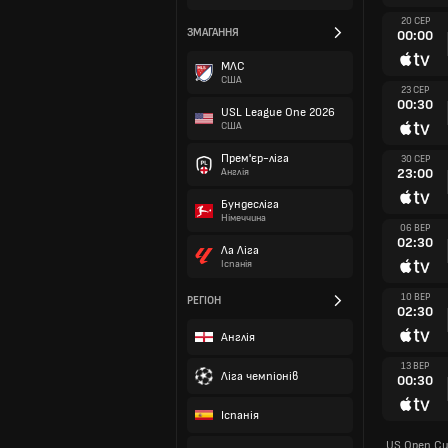
20 СЕР
ЗМАГАННЯ
00:00
МЛС
США
23 СЕР
00:30
USL League One 2026
США
Прем'єр-ліга
30 СЕР
23:00
Англія
Бундесліга
Німеччина
06 ВЕР
02:30
Ла Ліга
Іспанія
10 ВЕР
РЕГІОН
02:30
Англія
13 ВЕР
Ліга чемпіонів
00:30
Іспанія
US Open C