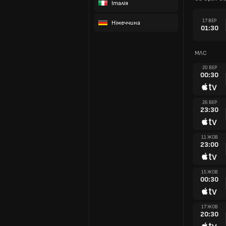
Італія
17 ВЕР
Німеччина
01:30
МЛС
20 ВЕР
00:30
26 ВЕР
23:30
11 ЖОВ
23:00
15 ЖОВ
00:30
17 ЖОВ
20:30