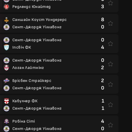
3
Редлендс Юнайтед
8
Саншайн Коуст Уондерерс
0
Сент-Джордж Уіллавонг
0
Сент-Джордж Уіллавонг
4
Іпсвіч ФК
0
Сент-Джордж Уіллавонг
2
Логан Лайтнінг
2
Брісбен Страйкерс
0
Сент-Джордж Уіллавонг
1
Кабулчер ФК
1
Сент-Джордж Уіллавонг
4
Робіна Сіті
0
Сент-Джордж Уіллавонг