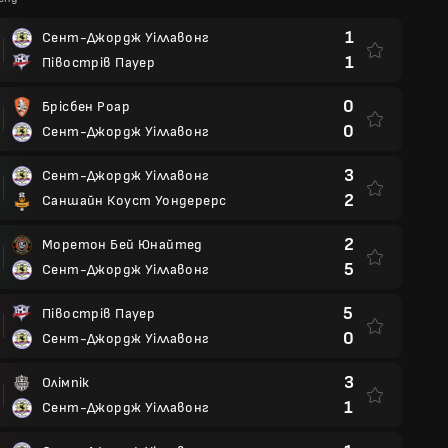
1
Сент-Джордж Уіллавонг
1
Півострів Пауер
0
Брісбен Роар
0
Сент-Джордж Уіллавонг
3
Сент-Джордж Уіллавонг
2
Саншайн Коуст Уондерерс
2
Моретон Бей Юнайтед
5
Сент-Джордж Уіллавонг
5
Півострів Пауер
0
Сент-Джордж Уіллавонг
3
Олімпік
1
Сент-Джордж Уіллавонг