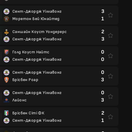
3
Сент-Джордж Уіллавонг
1
Моретон Бей Юнайтед
2
Саншайн Коуст Уондерерс
3
Сент-Джордж Уіллавонг
0
Голд Коуст Найтс
0
Сент-Джордж Уіллавонг
0
Сент-Джордж Уіллавонг
3
Брісбен Роар
0
Сент-Джордж Уіллавонг
3
Лайонс
2
Брісбен Сіті ФК
1
Сент-Джордж Уіллавонг