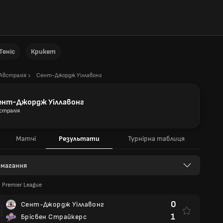
Теніс
Крикет
Австралія
Сент-Джордж Уіллавонг
ент-Джордж Уіллавонг
стралія
Матчі
Результати
Турнірна таблиця
 змагання
 Premier League
0
Сент-Джордж Уіллавонг
1
Брісбен Страйкерс