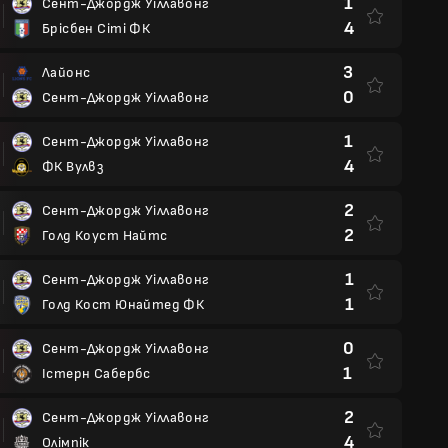
1
Сент-Джордж Уіллавонг
4
Брісбен Сіті ФК
3
Лайонс
0
Сент-Джордж Уіллавонг
1
Сент-Джордж Уіллавонг
4
ФК Вулвз
2
Сент-Джордж Уіллавонг
2
Голд Коуст Найтс
1
Сент-Джордж Уіллавонг
1
Голд Кост Юнайтед ФК
0
Сент-Джордж Уіллавонг
1
Істерн Сабербс
2
Сент-Джордж Уіллавонг
4
Олімпік