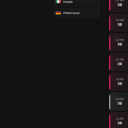
07 ЧЕР
Італія
ЗВ
Німеччина
03 ЧЕР
ЗВ
24 ТРА
ЗВ
10 ТРА
ЗВ
24 КВІ
ЗВ
18 КВІ
ЗВ
11 КВІ
ЗВ