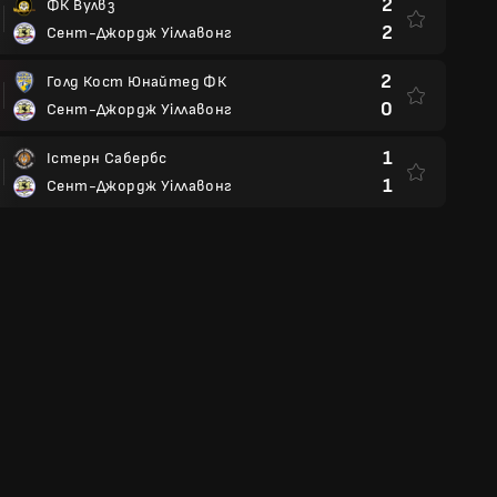
2
ФК Вулвз
2
Сент-Джордж Уіллавонг
2
Голд Кост Юнайтед ФК
0
Сент-Джордж Уіллавонг
1
Істерн Сабербс
1
Сент-Джордж Уіллавонг