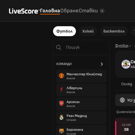
Головна
Обране
Ставки
Футбол
Хокей
Баскетбол
Футбол
С
КОМАНДИ
Ав
Манчестер Юнайтед
Англія
Огляд
Ліверпуль
Англія
Усі
Арсенал
Англія
Queensland
Реал Мадрид
Іспанія
02 СЕР
ЗВ
Барселона
Іспанія