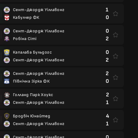
1
Сент-Джордж Уіллавонг
0
Кабулчер ФК
0
Сент-Джордж Уіллавонг
2
Робіна Сіті
0
Капалаба Бульдогс
2
Сент-Джордж Уіллавонг
2
Сент-Джордж Уіллавонг
0
Північна Зірка ФК
2
Голланд Парк Хоукс
1
Сент-Джордж Уіллавонг
4
Бродбіч Юнайтед
1
Сент-Джордж Уіллавонг
0
Сент-Джордж Уіллавонг