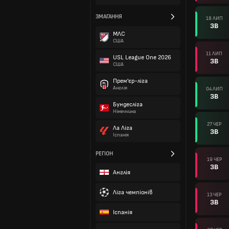
ЗМАГАННЯ
18 ЛИП
ЗВ
МЛС
США
11 ЛИП
USL League One 2026
ЗВ
США
Прем'єр-ліга
Англія
04 ЛИП
ЗВ
Бундесліга
Німеччина
27 ЧЕР
Ла Ліга
ЗВ
Іспанія
РЕГІОН
19 ЧЕР
ЗВ
Англія
Ліга чемпіонів
13 ЧЕР
ЗВ
Іспанія