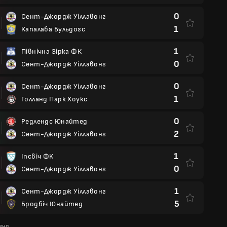
0
Сент-Джордж Уіллавонг
1
Капалаба Бульдогс
1
Північна Зірка ФК
0
Сент-Джордж Уіллавонг
0
Сент-Джордж Уіллавонг
1
Голланд Парк Хоукс
0
Редлендс Юнайтед
2
Сент-Джордж Уіллавонг
1
Іпсвіч ФК
0
Сент-Джордж Уіллавонг
1
Сент-Джордж Уіллавонг
5
Бродбіч Юнайтед
енд