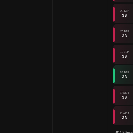
28 БЕР
ЗВ
20 БЕР
ЗВ
15 БЕР
ЗВ
06 БЕР
ЗВ
27 ЛЮТ
ЗВ
21 ЛЮТ
ЗВ
НПЛ Квінсл