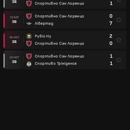
1
Спортивно Сан Лоренцо
0
Спортивно Сан Лоренцо
06 ЛЮТ
ЗВ
3
Сі Ді Реколета
1
Спортивно Амеліано
31 СІЧ
ЗВ
0
Спортивно Сан Лоренцо
2
Спортивно Сан Лоренцо
27 СІЧ
ЗВ
4
Серро Портеньйо
1
Насьйональ Асунсьйон
24 СІЧ
ЗВ
0
Спортивно Сан Лоренцо
Кубок Парагваю
1
Спортивно Сан Лоренцо
03 ВЕР
ПП
1
Такуарі Асунсьйон