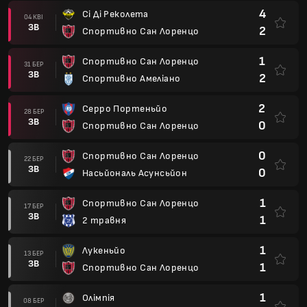
1
Спортивно Сан Лоренцо
17 БЕР
ЗВ
1
2 травня
1
Лукеньйо
13 БЕР
ЗВ
1
Спортивно Сан Лоренцо
1
Олімпія
08 БЕР
ЗВ
1
Спортивно Сан Лоренцо
0
Спортивно Сан Лоренцо
02 БЕР
ЗВ
7
Лібертад
2
Рубіо Ну
26 ЛЮТ
ЗВ
0
Спортивно Сан Лоренцо
1
Спортивно Сан Лоренцо
19 ЛЮТ
ЗВ
1
Спортиво Трініденсе
3
Гуарані
13 ЛЮТ
ЗВ