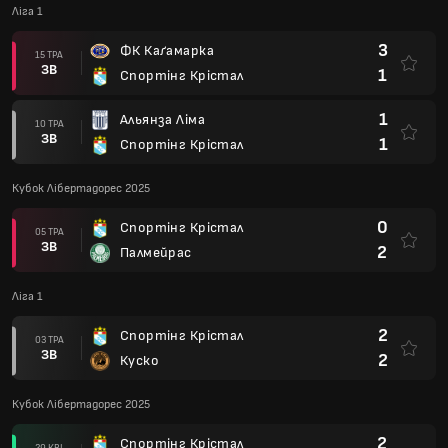
Ліга 1
3
ФК Каґамарка
15 ТРА
ЗВ
1
Спортінг Крістал
1
Альянза Ліма
10 ТРА
ЗВ
1
Спортінг Крістал
Кубок Лібертадорес 2025
0
Спортінг Крістал
05 ТРА
ЗВ
2
Палмейрас
Ліга 1
2
Спортінг Крістал
03 ТРА
ЗВ
2
Куско
Кубок Лібертадорес 2025
2
Спортінг Крістал
29 КВІ