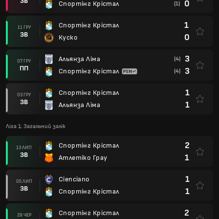
ЗВ
0
Спортінг Крістал
(1)
1
Спортінг Крістал
11 ГРУ
ЗВ
0
Куско
3
Альянза Ліма
(4)
07 ГРУ
ПП
3
Спортінг Крістал
(4)
1
Спортінг Крістал
03 ГРУ
ЗВ
1
Альянза Ліма
Ліга 1; Загальний залік
2
Спортінг Крістал
13 ЛИП
ЗВ
1
Атлетіко Грау
1
Cienciano
05 ЛИП
ЗВ
1
Спортінг Крістал
2
Спортінг Крістал
29 ЧЕР