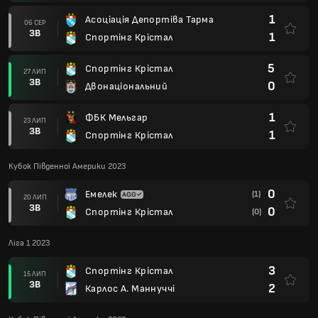
1
Асоціація Депортіва Тарма
06 СЕР
ЗВ
1
Спортінг Крістал
5
Спортінг Крістал
27 ЛИП
ЗВ
0
Двонаціональний
1
ФБК Мельгар
23 ЛИП
ЗВ
1
Спортінг Крістал
Кубок Південної Америки 2023
0
Емелек
(1)
20 ЛИП
ЗВ
0
Спортінг Крістал
(0)
Ліга 1 2023
3
Спортінг Крістал
15 ЛИП
ЗВ
2
Карлос А. Маннуччі