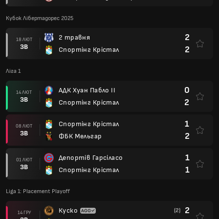
Кубок Лібертадорес 2025
2
2 травня
18 ЛЮТ
ЗВ
2
Спортінг Крістал
Ліга 1
0
АДК Хуан Пабло II
14 ЛЮТ
ЗВ
2
Спортінг Крістал
1
Спортінг Крістал
08 ЛЮТ
ЗВ
2
ФБК Мельгар
1
Депортів Гарсіласо
01 ЛЮТ
ЗВ
1
Спортінг Крістал
Liga 1: Placement Playoff
2
Куско
(2)
14 ГРУ