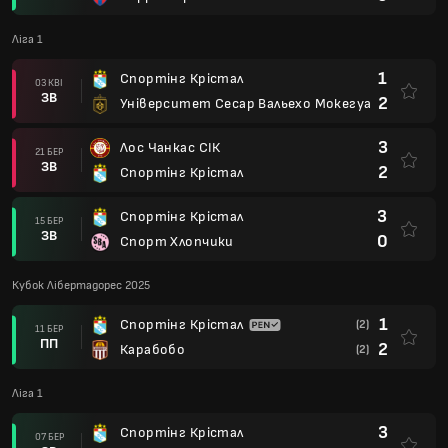
Ліга 1
1
Спортінг Крістал
03 КВІ
ЗВ
2
Університет Сесар Вальехо Мокегуа
3
Лос Чанкас СІК
21 БЕР
ЗВ
2
Спортінг Крістал
3
Спортінг Крістал
15 БЕР
ЗВ
0
Спорт Хлопчики
Кубок Лібертадорес 2025
1
Спортінг Крістал
(2)
11 БЕР
ПП
2
Карабобо
(2)
Ліга 1
3
Спортінг Крістал
07 БЕР