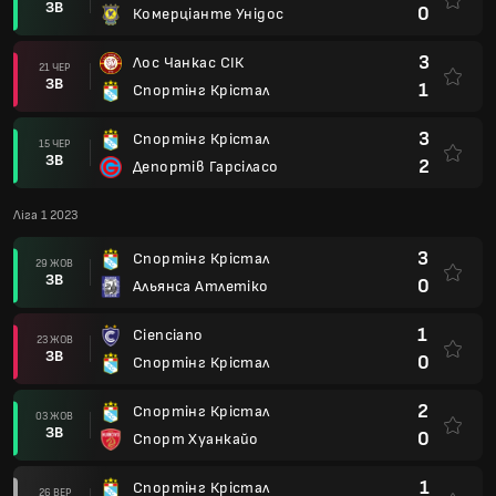
ЗВ
0
Комерціанте Унідос
3
Лос Чанкас СІК
21 ЧЕР
ЗВ
1
Спортінг Крістал
3
Спортінг Крістал
15 ЧЕР
ЗВ
2
Депортів Гарсіласо
Ліга 1 2023
3
Спортінг Крістал
29 ЖОВ
ЗВ
0
Альянса Атлетіко
1
Cienciano
23 ЖОВ
ЗВ
0
Спортінг Крістал
2
Спортінг Крістал
03 ЖОВ
ЗВ
0
Спорт Хуанкайо
1
Спортінг Крістал
26 ВЕР