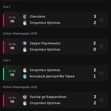
Ліга 1
3
Cienciano
31 ТРА
ЗВ
2
Спортінг Крістал
Кубок Лібертадорес 2025
2
Серро Портеньйо
28 ТРА
ЗВ
0
Спортінг Крістал
Ліга 1
2
Спортінг Крістал
24 ТРА
ЗВ
1
Асоціація Депортіва Тарма
Кубок Лібертадорес 2025
3
Хуніор де Барранкілья
21 ТРА
ЗВ
2
Спортінг Крістал