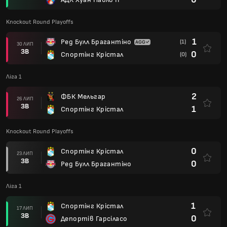
Knockout Round Playoffs
1
Ред Булл Брагантіно
(1)
30 ЛИП
ЗВ
0
Спортінг Крістал
(0)
Ліга 1
2
ФБК Мельгар
26 ЛИП
ЗВ
1
Спортінг Крістал
Knockout Round Playoffs
0
Спортінг Крістал
23 ЛИП
ЗВ
0
Ред Булл Брагантіно
Ліга 1
1
Спортінг Крістал
17 ЛИП
ЗВ
0
Депортів Гарсіласо