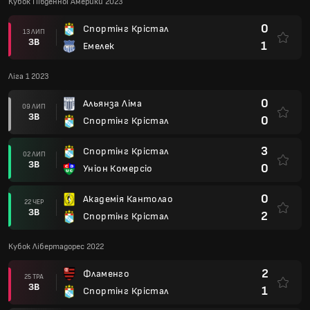
Кубок Південної Америки 2023
0
Спортінг Крістал
13 ЛИП
ЗВ
1
Емелек
Ліга 1 2023
0
Альянза Ліма
09 ЛИП
ЗВ
0
Спортінг Крістал
3
Спортінг Крістал
02 ЛИП
ЗВ
0
Уніон Комерсіо
0
Академія Кантолао
22 ЧЕР
ЗВ
2
Спортінг Крістал
Кубок Лібертадорес 2022
2
Фламенго
25 ТРА
ЗВ
1
Спортінг Крістал