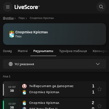
Футбол
Перу
Спортінг Крістал
Спортінг Крістал
Перу
Огляд
Матчі
Результати
Турнірна таблиця
Командний
Усі змагання
Ліга 1
1
Університет де Депортес
08 СЕР
ЗВ
1
Спортінг Крістал
2
Спортінг Крістал
02 СЕР
ЗВ
0
АДК Хуан Пабло II