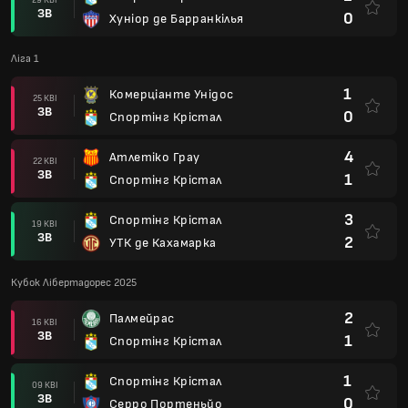
ЗВ
0
Хуніор де Барранкілья
Ліга 1
1
Комерціанте Унідос
25 КВІ
ЗВ
0
Спортінг Крістал
4
Атлетіко Грау
22 КВІ
ЗВ
1
Спортінг Крістал
3
Спортінг Крістал
19 КВІ
ЗВ
2
УТК де Кахамарка
Кубок Лібертадорес 2025
2
Палмейрас
16 КВІ
ЗВ
1
Спортінг Крістал
1
Спортінг Крістал
09 КВІ
ЗВ
0
Серро Портеньйо