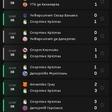
ЗВ
1
УТК де Кахамарка
0
Університет Сесар Вальехо
22 ВЕР
ЗВ
1
Спортінг Крістал
0
Спортінг Крістал
17 ВЕР
ЗВ
0
Університет де Депортес
1
Спорт Хлопчики
10 ВЕР
ЗВ
1
Спортінг Крістал
1
Спортінг Крістал
20 СЕР
ЗВ
0
Депортіво Мунісіпаль
2
Атлетіко Грау
17 СЕР
ЗВ
3
Спортінг Крістал
3
Спортінг Крістал
13 СЕР
ЗВ
0
Депортів Гарсіласо