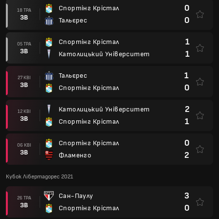
0
Спортінг Крістал
18 ТРА
ЗВ
0
Тальєрес
1
Спортінг Крістал
05 ТРА
ЗВ
1
Католицький Університет
1
Тальєрес
27 КВІ
ЗВ
0
Спортінг Крістал
2
Католицький Університет
12 КВІ
ЗВ
1
Спортінг Крістал
0
Спортінг Крістал
06 КВІ
ЗВ
2
Фламенго
Кубок Лібертадорес 2021
3
Сан-Паулу
26 ТРА
ЗВ
0
Спортінг Крістал