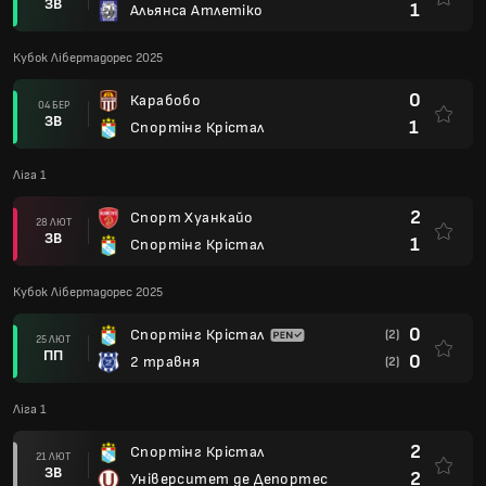
ЗВ
1
Альянса Атлетіко
Кубок Лібертадорес 2025
0
Карабобо
04 БЕР
ЗВ
1
Спортінг Крістал
Ліга 1
2
Спорт Хуанкайо
28 ЛЮТ
ЗВ
1
Спортінг Крістал
Кубок Лібертадорес 2025
0
Спортінг Крістал
(2)
25 ЛЮТ
ПП
0
2 травня
(2)
Ліга 1
2
Спортінг Крістал
21 ЛЮТ
ЗВ
2
Університет де Депортес