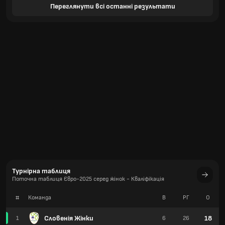
Переглянути всі останні результати
Турнірна таблиця
Поточна таблиця Євро-2025 серед жінок - Кваліфікація
#
Команда
В
РГ
О
Словенія Жінки
18
1
6
26