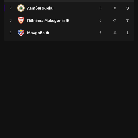
Латвія Жінки
9
2
6
-8
Північна Македонія Ж
7
3
6
-7
Молдова Ж
1
4
6
-11