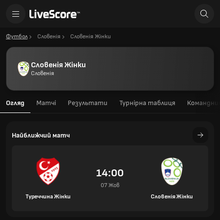
Футбол
Словенія
Словенія Жінки
Словенія Жінки
Словенія
Огляд
Матчі
Результати
Турнірна таблиця
Командний
Найближчий матч
14:00
07 Жов
Туреччина Жінки
Словенія Жінки