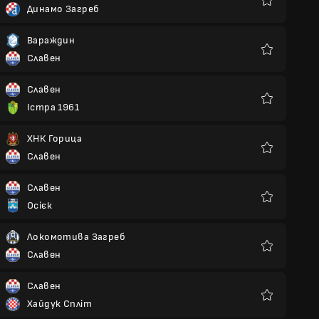
Динамо Загреб
Улюблені
Вараждин
Славен
Улюблені
Славен
Істра 1961
Улюблені
ХНК Горица
Славен
Улюблені
Славен
Осієк
Улюблені
Локомотива Загреб
Славен
Улюблені
Славен
Хайдук Спліт
Улюблені