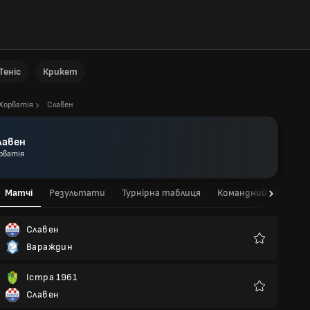
Теніс
Крикет
Хорватія
Славен
лавен
рватія
Матчі
Результати
Турнірна таблиця
Командний склад
Славен
Вараждин
Улюблені
Істра 1961
Славен
Улюблені