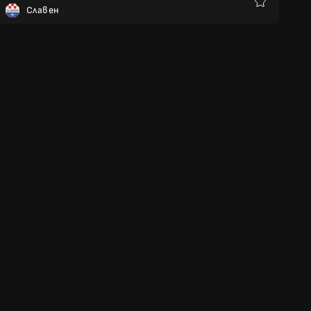
Славен
Улюблені