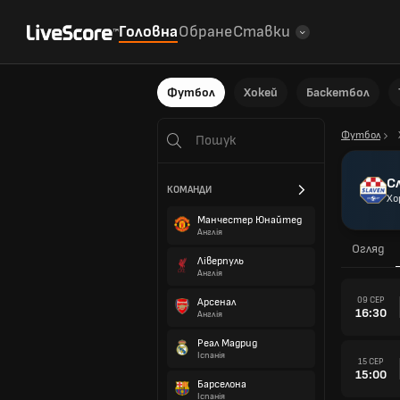
Головна
Обране
Ставки
Футбол
Хокей
Баскетбол
Футбол
С
КОМАНДИ
Хо
Манчестер Юнайтед
Англія
Огляд
Ліверпуль
Англія
09 СЕР
Арсенал
16:30
Англія
Реал Мадрид
Іспанія
15 СЕР
15:00
Барселона
Іспанія