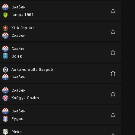
Славен
Істра 1961
Улюблені
ХНК Горица
Славен
Улюблені
Славен
Осієк
Улюблені
Локомотива Загреб
Славен
Улюблені
Славен
Хайдук Спліт
Улюблені
Славен
Рудес
Улюблені
Рієка