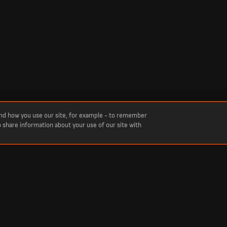
and how you use our site, for example - to remember
o share information about your use of our site with
Score
ному часі з футболу, крикету, тенісу, баскетболу, хокею та інших видів спорту.
— наживо. Ми висвітлюємо всі топ-ліги та змагання: від Української Прем’єр-ліг