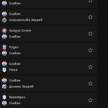
Славен
Улюблені
Славен
Локомотива Загреб
Улюблені
Хайдук Спліт
Славен
Улюблені
Рудес
Славен
Улюблені
Славен
Рієка
Улюблені
Славен
Динамо Загреб
Улюблені
Вараждин
Славен
Улюблені