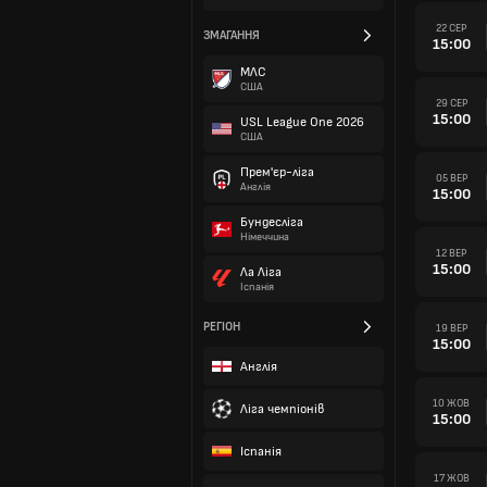
22 СЕР
ЗМАГАННЯ
15:00
МЛС
США
29 СЕР
15:00
USL League One 2026
США
Прем'єр-ліга
05 ВЕР
Англія
15:00
Бундесліга
Німеччина
12 ВЕР
15:00
Ла Ліга
Іспанія
РЕГІОН
19 ВЕР
15:00
Англія
10 ЖОВ
Ліга чемпіонів
15:00
Іспанія
17 ЖОВ