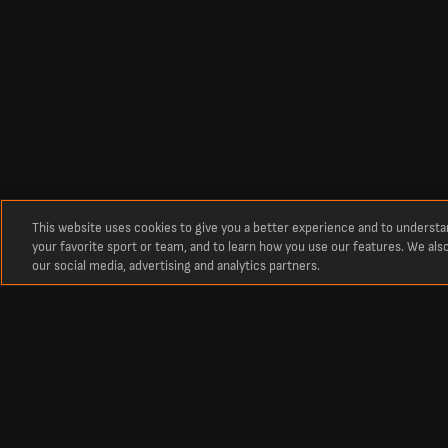
This website uses cookies to give you a better experience and to underst
your favorite sport or team, and to learn how you use our features. We als
our social media, advertising and analytics partners.
Про нас
Останні футбольні рахунки, результати та розклад матчів на Live
LiveScore — ваш головний ресурс для перегляду результатів у реаль
світу. Оновлені турнірні таблиці, календарі та результати матчів 
європейських турнірів — Ліги чемпіонів і Ліги Європи.