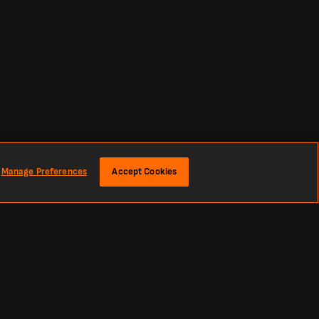
Manage Preferences
Accept Cookies
 Тут ви знайдете найсвіжіші футбольні рахунки та новини з усього
и, Ла Ліги та Англійської Прем’єр-ліги до найпрестижніших