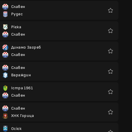
Славен
Рудес
Улюблені
Рієка
Славен
Улюблені
Динамо Загреб
Славен
Улюблені
Славен
Вараждин
Улюблені
Істра 1961
Славен
Улюблені
Славен
ХНК Горица
Улюблені
Осієк