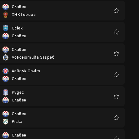
Славен
ХНК Горица
Улюблені
Осієк
Славен
Улюблені
Славен
Локомотива Загреб
Улюблені
Хайдук Спліт
Славен
Улюблені
Рудес
Славен
Улюблені
Славен
Рієка
Улюблені
Славен